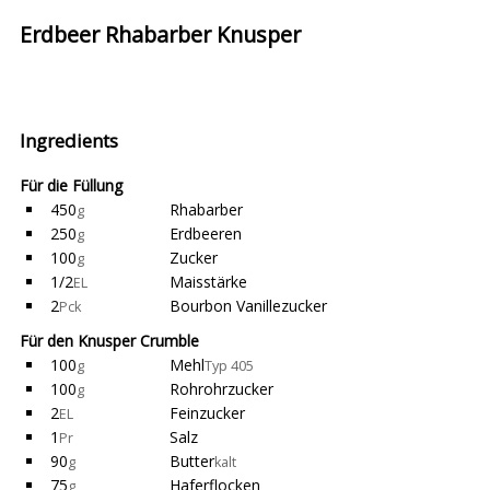
Erdbeer Rhabarber Knusper
Ingredients
Für die Füllung
450
Rhabarber
g
250
Erdbeeren
g
100
Zucker
g
1/2
Maisstärke
EL
2
Bourbon Vanillezucker
Pck
Für den Knusper Crumble
100
Mehl
g
Typ 405
100
Rohrohrzucker
g
2
Feinzucker
EL
1
Salz
Pr
90
Butter
g
kalt
75
Haferflocken
g