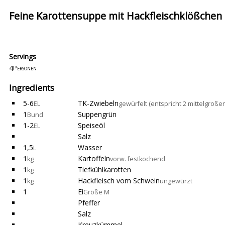
Feine Karottensuppe mit Hackfleischklößchen
Servings
4
Personen
Ingredients
5-6
TK-Zwiebeln
EL
gewürfelt (entspricht 2 mittelgroße
1
Suppengrün
Bund
1-2
Speiseöl
EL
Salz
1,5
Wasser
L
1
Kartoffeln
kg
vorw. festkochend
1
Tiefkühlkarotten
kg
1
Hackfleisch vom Schwein
kg
ungewürzt
1
Ei
Größe M
Pfeffer
Salz
Kreuzkümmel