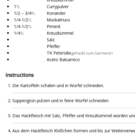
1
Currypulver
TL
1/2 – 3/4
Koriander
TL
1/4-1/2
Muskatnuss
TL
1/4-1/2
Piment
TL
1/4
Kreuzkümmel
TL
Salz
Pfeffer
TK Petersilie
gehackt zum Garnieren
Aceto Balsamico
Instructions
Die Kartoffeln schälen und in Würfel schneiden.
Suppengrün putzen und in feine Würfel schneiden.
Das Hackfleisch mit Salz, Pfeffer und Kreuzkümmel würden un
Aus dem Hackfleisch Klößchen formen und bis zur Weiterverwe