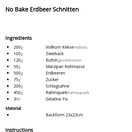
No Bake Erdbeer Schnitten
Ingredients
200
Vollkorn Kekse
g
Hobbits
100
Zwieback
g
120
Butter
g
geschmolzen
50
Marzipan Rohmasse
g
500
Erdbeeren
g
75
Zucker
g
200
Schlagsahne
g
450
Rahmquark
g
Sahnequark
3
Gelatine Fix
Btl
Material
Backform 23x23cm
Instructions