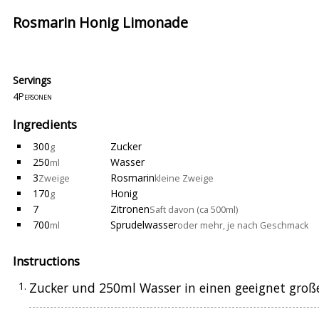
Rosmarin Honig Limonade
Servings
4
Personen
Ingredients
300
Zucker
g
250
Wasser
ml
3
Rosmarin
Zweige
kleine Zweige
170
Honig
g
7
Zitronen
Saft davon (ca 500ml)
700
Sprudelwasser
ml
oder mehr, je nach Geschmack
Instructions
Zucker und 250ml Wasser in einen geeignet gro