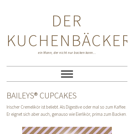
Zur
Zum
Zur
Hauptnavigation
Inhalt
Seitenspalte
DER
springen
springen
springen
KUCHENBÄCKER
ein Mann, der nicht nur backen kann...
BAILEYS® CUPCAKES
Irischer Cremelikör ist beliebt. Als Digestive oder mal so zum Kaffee.
Er eignet sich aber auch, genauso wie Eierlikör, prima zum Backen.