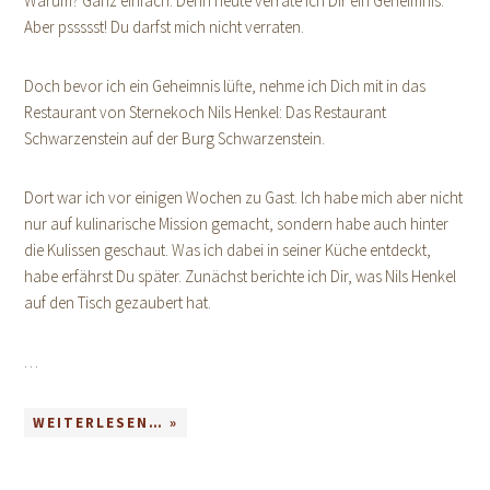
Warum? Ganz einfach: Denn heute verrate ich Dir ein Geheimnis.
Aber pssssst! Du darfst mich nicht verraten.
Doch bevor ich ein Geheimnis lüfte, nehme ich Dich mit in das
Restaurant von Sternekoch Nils Henkel: Das Restaurant
Schwarzenstein auf der Burg Schwarzenstein.
Dort war ich vor einigen Wochen zu Gast. Ich habe mich aber nicht
nur auf kulinarische Mission gemacht, sondern habe auch hinter
die Kulissen geschaut. Was ich dabei in seiner Küche entdeckt,
habe erfährst Du später. Zunächst berichte ich Dir, was Nils Henkel
auf den Tisch gezaubert hat.
…
WEITERLESEN… »