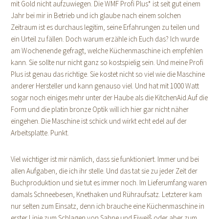
mit Gold nicht aufzuwiegen. Die WMF Profi Plus* ist seit gut einem
Jahr bei mir in Betrieb und ich glaube nach einem solchen
Zeitraum ist es durchaus legitim, seine Erfahrungen zu teilen und
ein Urteil zu fällen. Doch warum erzähle ich Euch das? Ich wurde
am Wochenende gefragt, welche Küchenmaschine ich empfehlen
kann. Sie sollte nur nicht ganz so kostspielig sein. Und meine Profi
Plus ist genau das richtige. Sie kostet nicht so viel wie die Maschine
anderer Hersteller und kann genauso viel. Und hat mit 1000 Watt
sogar noch einiges mehr unter der Haube als die KitchenAid.Auf die
Form und die platin bronze Optik will ich hier gar nicht näher
eingehen. Die Maschine ist schick und wirkt echt edel auf der
Arbeitsplatte. Punkt.
Viel wichtiger ist mir nämlich, dass sie funktioniert. Immer und bei
allen Aufgaben, die ich ihr stelle. Und das tat sie zu jeder Zeit der
Buchproduktion und sie tut es immer noch. Im Lieferumfang waren
damals Schneebesen, Knethaken und Rühraufsatz. Letzterer kam
nur selten zum Einsatz, denn ich brauche eine Küchenmaschine in
erster Linie zum Schlagen von Sahne und Eiweiß oder aber zum