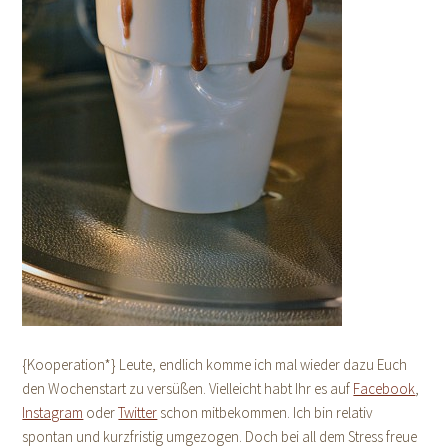
{Kooperation*} Leute, endlich komme ich mal wieder dazu Euch
den Wochenstart zu versüßen. Vielleicht habt Ihr es auf
Facebook
,
Instagram
oder
Twitter
schon mitbekommen. Ich bin relativ
spontan und kurzfristig umgezogen. Doch bei all dem Stress freue