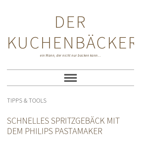
Zur
Zum
Zur
Hauptnavigation
Inhalt
Seitenspalte
DER
springen
springen
springen
KUCHENBÄCKER
ein Mann, der nicht nur backen kann...
TIPPS & TOOLS
SCHNELLES SPRITZGEBÄCK MIT
DEM PHILIPS PASTAMAKER