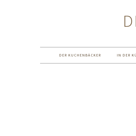
Zur
Zum
Zur
Hauptnavigation
Inhalt
Seitenspalte
D
springen
springen
springen
DER KUCHENBÄCKER
IN DER K