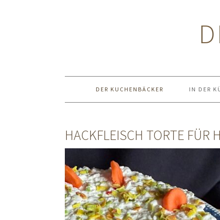
Zur
Zum
Zur
Hauptnavigation
Inhalt
Seitenspalte
D
springen
springen
springen
DER KUCHENBÄCKER
IN DER K
HACKFLEISCH TORTE FÜR 