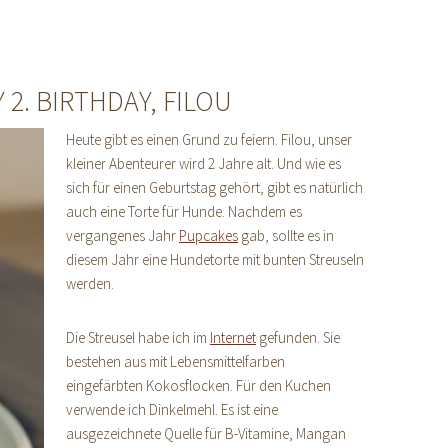
2. BIRTHDAY, FILOU
Heute gibt es einen Grund zu feiern. Filou, unser
kleiner Abenteurer wird 2 Jahre alt. Und wie es
sich für einen Geburtstag gehört, gibt es natürlich
auch eine Torte für Hunde. Nachdem es
vergangenes Jahr
Pupcakes
gab, sollte es in
diesem Jahr eine Hundetorte mit bunten Streuseln
werden.
Die Streusel habe ich im
Internet
gefunden. Sie
bestehen aus mit Lebensmittelfarben
eingefärbten Kokosflocken. Für den Kuchen
verwende ich Dinkelmehl. Es ist eine
ausgezeichnete Quelle für B-Vitamine, Mangan