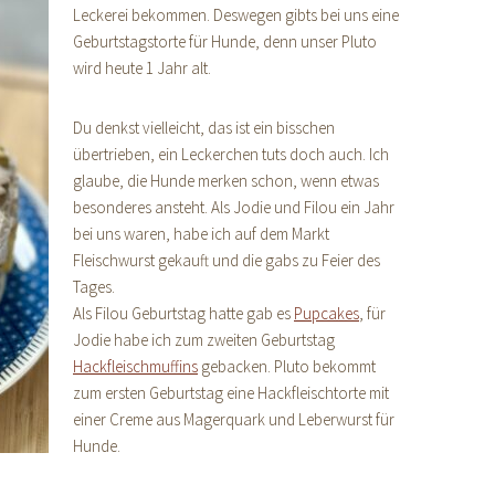
Leckerei bekommen. Deswegen gibts bei uns eine
Geburtstagstorte für Hunde, denn unser Pluto
wird heute 1 Jahr alt.
Du denkst vielleicht, das ist ein bisschen
übertrieben, ein Leckerchen tuts doch auch. Ich
glaube, die Hunde merken schon, wenn etwas
besonderes ansteht. Als Jodie und Filou ein Jahr
bei uns waren, habe ich auf dem Markt
Fleischwurst gekauft und die gabs zu Feier des
Tages.
Als Filou Geburtstag hatte gab es
Pupcakes
, für
Jodie habe ich zum zweiten Geburtstag
Hackfleischmuffins
gebacken. Pluto bekommt
zum ersten Geburtstag eine Hackfleischtorte mit
einer Creme aus Magerquark und Leberwurst für
Hunde.