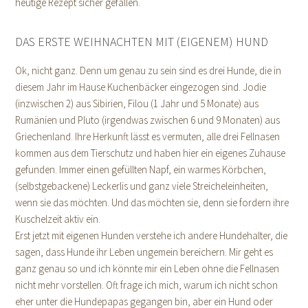
heutige Rezept sicher gefallen.
DAS ERSTE WEIHNACHTEN MIT (EIGENEM) HUND
Ok, nicht ganz. Denn um genau zu sein sind es drei Hunde, die in
diesem Jahr im Hause Kuchenbäcker eingezogen sind. Jodie
(inzwischen 2) aus Sibirien, Filou (1 Jahr und 5 Monate) aus
Rumänien und Pluto (irgendwas zwischen 6 und 9 Monaten) aus
Griechenland. Ihre Herkunft lässt es vermuten, alle drei Fellnasen
kommen aus dem Tierschutz und haben hier ein eigenes Zuhause
gefunden. Immer einen gefüllten Napf, ein warmes Körbchen,
(selbstgebackene) Leckerlis und ganz viele Streicheleinheiten,
wenn sie das möchten. Und das möchten sie, denn sie fordern ihre
Kuschelzeit aktiv ein.
Erst jetzt mit eigenen Hunden verstehe ich andere Hundehalter, die
sagen, dass Hunde ihr Leben ungemein bereichern. Mir geht es
ganz genau so und ich könnte mir ein Leben ohne die Fellnasen
nicht mehr vorstellen. Oft frage ich mich, warum ich nicht schon
eher unter die Hundepapas gegangen bin, aber ein Hund oder