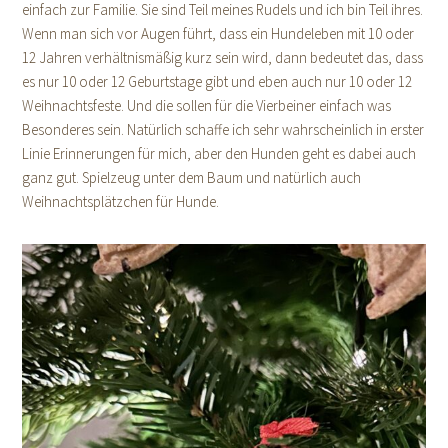
einfach zur Familie. Sie sind Teil meines Rudels und ich bin Teil ihres.
Wenn man sich vor Augen führt, dass ein Hundeleben mit 10 oder
12 Jahren verhältnismäßig kurz sein wird, dann bedeutet das, dass
es nur 10 oder 12 Geburtstage gibt und eben auch nur 10 oder 12
Weihnachtsfeste. Und die sollen für die Vierbeiner einfach was
Besonderes sein. Natürlich schaffe ich sehr wahrscheinlich in erster
Linie Erinnerungen für mich, aber den Hunden geht es dabei auch
ganz gut. Spielzeug unter dem Baum und natürlich auch
Weihnachtsplätzchen für Hunde.