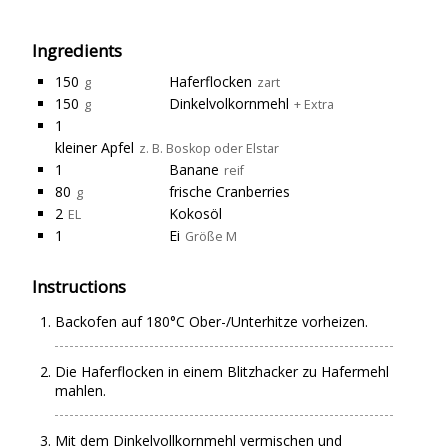
Ingredients
150
Haferflocken
g
zart
150
Dinkelvolkornmehl
g
+ Extra
1
kleiner Apfel
z. B. Boskop oder Elstar
1
Banane
reif
80
frische Cranberries
g
2
Kokosöl
EL
1
Ei
Größe M
Instructions
Backofen auf 180°C Ober-/Unterhitze vorheizen.
Die Haferflocken in einem Blitzhacker zu Hafermehl
mahlen.
Mit dem Dinkelvollkornmehl vermischen und