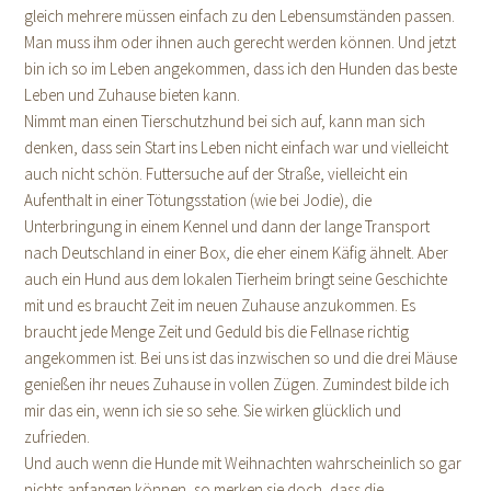
gleich mehrere müssen einfach zu den Lebensumständen passen.
Man muss ihm oder ihnen auch gerecht werden können. Und jetzt
bin ich so im Leben angekommen, dass ich den Hunden das beste
Leben und Zuhause bieten kann.
Nimmt man einen Tierschutzhund bei sich auf, kann man sich
denken, dass sein Start ins Leben nicht einfach war und vielleicht
auch nicht schön. Futtersuche auf der Straße, vielleicht ein
Aufenthalt in einer Tötungsstation (wie bei Jodie), die
Unterbringung in einem Kennel und dann der lange Transport
nach Deutschland in einer Box, die eher einem Käfig ähnelt. Aber
auch ein Hund aus dem lokalen Tierheim bringt seine Geschichte
mit und es braucht Zeit im neuen Zuhause anzukommen. Es
braucht jede Menge Zeit und Geduld bis die Fellnase richtig
angekommen ist. Bei uns ist das inzwischen so und die drei Mäuse
genießen ihr neues Zuhause in vollen Zügen. Zumindest bilde ich
mir das ein, wenn ich sie so sehe. Sie wirken glücklich und
zufrieden.
Und auch wenn die Hunde mit Weihnachten wahrscheinlich so gar
nichts anfangen können, so merken sie doch, dass die