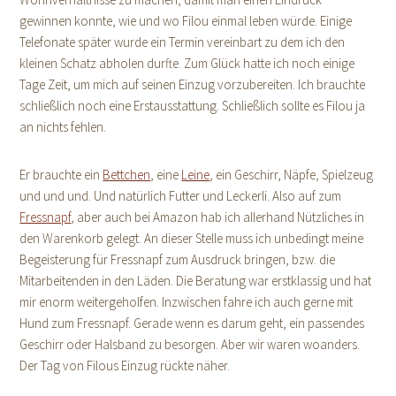
gewinnen konnte, wie und wo Filou einmal leben würde. Einige
Telefonate später wurde ein Termin vereinbart zu dem ich den
kleinen Schatz abholen durfte. Zum Glück hatte ich noch einige
Tage Zeit, um mich auf seinen Einzug vorzubereiten. Ich brauchte
schließlich noch eine Erstausstattung. Schließlich sollte es Filou ja
an nichts fehlen.
Er brauchte ein
Bettchen
, eine
Leine
, ein Geschirr, Näpfe, Spielzeug
und und und. Und natürlich Futter und Leckerli. Also auf zum
Fressnapf
, aber auch bei Amazon hab ich allerhand Nützliches in
den Warenkorb gelegt. An dieser Stelle muss ich unbedingt meine
Begeisterung für Fressnapf zum Ausdruck bringen, bzw. die
Mitarbeitenden in den Läden. Die Beratung war erstklassig und hat
mir enorm weitergeholfen. Inzwischen fahre ich auch gerne mit
Hund zum Fressnapf. Gerade wenn es darum geht, ein passendes
Geschirr oder Halsband zu besorgen. Aber wir waren woanders.
Der Tag von Filous Einzug rückte näher.