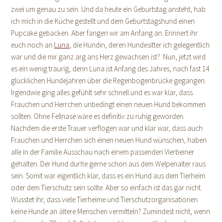
zwei um genau zu sein. Und da heute ein Geburtstag ansteht, hab
ich mich in die Küche gestellt und dem Geburtstagshund einen
Pupcake gebacken. Aber fangen wir am Anfang an. Erinnert ihr
euch noch an
Luna
, die Hündin, deren Hundesitter ich gelegentlich
war und die mir ganz arg ans Herz gewachsen ist? Nun, jetzt wird
es ein wenig traurig, denn Luna ist Anfang des Jahres, nach fast 14
glücklichen Hundejahren über die Regenbogenbrücke gegangen.
Irgendwie ging alles gefühlt sehr schnell und es war klar, dass
Frauchen und Herrchen unbedingt einen neuen Hund bekommen
sollten. Ohne Fellnase wäre es definitiv zu ruhig geworden.
Nachdem die erste Trauer verflogen war und klar war, dass auch
Frauchen und Herrchen sich einen neuen Hund wünschen, haben
alle in der Familie Ausschau nach einem passenden Vierbeiner
gehalten. Der Hund durfte gerne schon aus dem Welpenalter raus
sein. Somit war eigentlich klar, dass es ein Hund aus dem Tierheim
oder dem Tierschutz sein sollte. Aber so einfach ist das gar nicht.
Wusstet ihr, dass viele Tierheime und Tierschutzorganisationen
keine Hunde an ältere Menschen vermitteln? Zumindest nicht, wenn