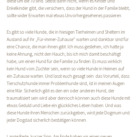
diese um die 70 sind. Selbst dann nicht, wenn es Kinder und
Enkelkinder gibt, die versichern, dass der Hund in der Familie bleibt,
sollte wider Erwarten mal etwas Unvorhergesehenes passieren.
Es gibt so viele Hunde, die in hiesigen Tierheimen und Sheltern im
Ausland auf ihr „Für-immer-Zuhause“ warten und dankbar sind für
eine Chance, die man ihnen gibt. Ich muss gestehen, ich hatte ja
keine Ahnung, nicht den Hauch, bis ich mich damit beschäftigt
habe, um einen Hund für die Familie zu finden. Es muss wirklich
kein Hund vom Züchter sein, wenn so viele Hunde in Heimen auf
ein Zuhause warten. Und lasst euch gesagt sein: das Vorurteil, dass
Tierschutzhunde immer Problemhunde sind, ist in meinen Augen
eine Mär. Sicherlich gibt es den ein oder anderen Hund, der
traumatisiert sein wird aber dennoch können auch diese Hunde mit
etwas Geduld und Liebe ein glückliches Leben haben. Und was
diese Hunde ihren Menschen zurückgeben, wird jede Dogmum und
jeder Dogdad sicherlich bestätigen können.
Lange Rede, kurzer Sinn. Am Ende haben wir einen neuen