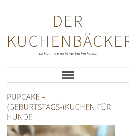
Zur
Zum
Zur
Hauptnavigation
Inhalt
Seitenspalte
DER
springen
springen
springen
KUCHENBÄCKER
ein Mann, der nicht nur backen kann...
PUPCAKE –
(GEBURTSTAGS-)KUCHEN FÜR
HUNDE