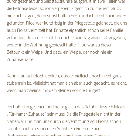
durchgeschaut und Selbstauskünfte ausgefüllt. In zwei Fällen war
die Fellnase leider schon vergeben. Eigentlich zu meinem Glück
muss ich sagen, denn sonst hätten Filou und ich nicht zueinander
gefunden. Filou war kurzfristig in der Pflegestelle gelandet, die uns
auch Fiona vermittelt hat. Er hatte eigentlich schon seine Familie
gefunden, doch diese hat ihn nach einem Tag wieder abgegeben,
weil er in die Wohnung gepieselt hatte. Filou war zu diesem
Zeitpunkt ein Welpe. Und dazu ein Welpe, der noch nie ein
Zuhause hatte.
Kann man sich doch denken, dass er vielleicht noch nicht ganz
stubenrein ist. Vielleicht hat man sich aber auch gedacht, es reicht,
wenn man zweimal mit dem Kleinen vor die Tür geht.
Ich habe ihn gesehen und hatte gleich das Gefühl, dass ich Filous
„Für-Immer-Zuhause“ sein muss. Da die Pflegestelle nicht in der
Nähe war und man uns durch die Vermittlung von Fiona schon
kannte, reichte es im ersten Schritt ein Video meiner
Wohnverhältnisse zu machen, damit man einen Eindruck