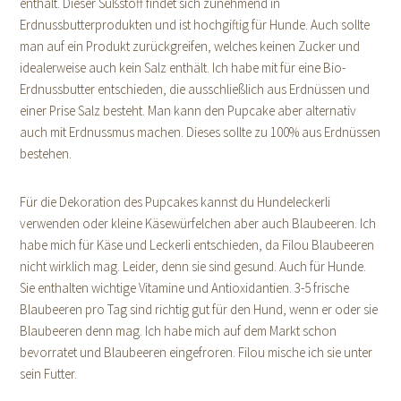
enthält. Dieser Süßstoff findet sich zunehmend in
Erdnussbutterprodukten und ist hochgiftig für Hunde. Auch sollte
man auf ein Produkt zurückgreifen, welches keinen Zucker und
idealerweise auch kein Salz enthält. Ich habe mit für eine Bio-
Erdnussbutter entschieden, die ausschließlich aus Erdnüssen und
einer Prise Salz besteht. Man kann den Pupcake aber alternativ
auch mit Erdnussmus machen. Dieses sollte zu 100% aus Erdnüssen
bestehen.
Für die Dekoration des Pupcakes kannst du Hundeleckerli
verwenden oder kleine Käsewürfelchen aber auch Blaubeeren. Ich
habe mich für Käse und Leckerli entschieden, da Filou Blaubeeren
nicht wirklich mag. Leider, denn sie sind gesund. Auch für Hunde.
Sie enthalten wichtige Vitamine und Antioxidantien. 3-5 frische
Blaubeeren pro Tag sind richtig gut für den Hund, wenn er oder sie
Blaubeeren denn mag. Ich habe mich auf dem Markt schon
bevorratet und Blaubeeren eingefroren. Filou mische ich sie unter
sein Futter.