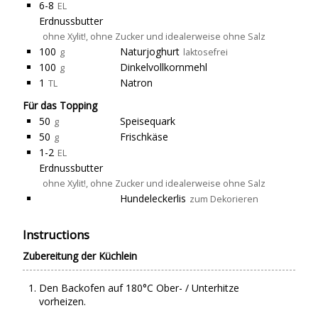
6-8
EL
Erdnussbutter
ohne Xylit!, ohne Zucker und idealerweise ohne Salz
100
Naturjoghurt
g
laktosefrei
100
Dinkelvollkornmehl
g
1
Natron
TL
Für das Topping
50
Speisequark
g
50
Frischkäse
g
1-2
EL
Erdnussbutter
ohne Xylit!, ohne Zucker und idealerweise ohne Salz
Hundeleckerlis
zum Dekorieren
Instructions
Zubereitung der Küchlein
Den Backofen auf 180°C Ober- / Unterhitze
vorheizen.