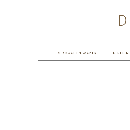
Zur
Zum
Zur
Hauptnavigation
Inhalt
Seitenspalte
D
springen
springen
springen
DER KUCHENBÄCKER
IN DER K