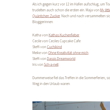
Als ich gegen kurz vor 12 im Hafen aufschlug, um T
trudelten auch schon die ersten ein. Maja von
My litt
Quäntchen Zucker
. Nach und nach versammelten si
Bloggerinnen.
Katha von
Kathas Kuchenfieber
Cecile von Ceciles Cupcake Cafe
Steffi von
Cuchikind
Meike von
Ohne Kreativität ohne mich
Steffi von
Dassis Dreamworld
Iris von
Sch-a-nell
Dummerweise fiel das Treffen in die Sommerferien, 
Weg in den Urlaub waren.