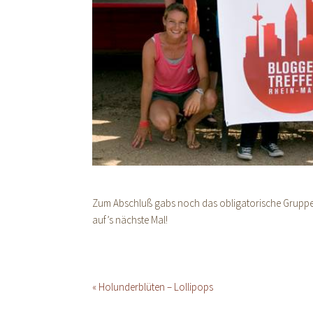
Zum Abschluß gabs noch das obligatorische Gruppenb
auf’s nächste Mal!
« Holunderblüten – Lollipops