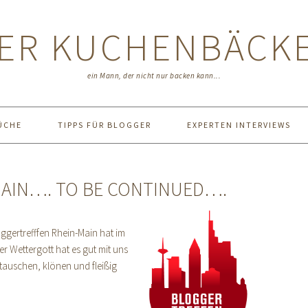
ER KUCHENBÄCK
ein Mann, der nicht nur backen kann...
ÜCHE
TIPPS FÜR BLOGGER
EXPERTEN INTERVIEWS
AIN…. TO BE CONTINUED….
oggertrefffen Rhein-Main hat im
r Wettergott hat es gut mit uns
tauschen, klönen und fleißig