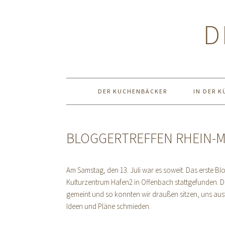
Zur
Zum
Zur
Hauptnavigation
Inhalt
Seitenspalte
D
springen
springen
springen
DER KUCHENBÄCKER
IN DER K
BLOGGERTREFFEN RHEIN-M
Am Samstag, den 13. Juli war es soweit. Das erste Bl
Kulturzentrum Hafen2 in Offenbach stattgefunden. De
gemeint und so konnten wir draußen sitzen, uns aus
Ideen und Pläne schmieden.