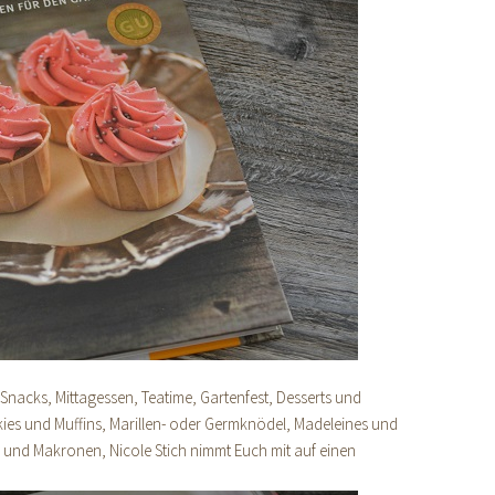
, Snacks, Mittagessen, Teatime, Gartenfest, Desserts und
es und Muffins, Marillen- oder Germknödel, Madeleines und
 und Makronen, Nicole Stich nimmt Euch mit auf einen