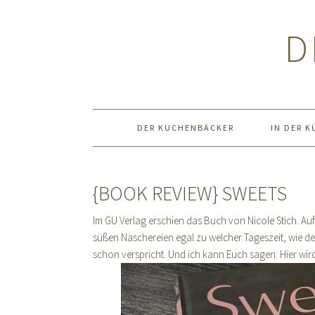
Zur
Zum
Zur
Hauptnavigation
Inhalt
Seitenspalte
D
springen
springen
springen
DER KUCHENBÄCKER
IN DER K
{BOOK REVIEW} SWEETS
Im GU Verlag erschien das Buch von Nicole Stich. Auf 
süßen Naschereien egal zu welcher Tageszeit, wie de
schon verspricht. Und ich kann Euch sagen: Hier wir