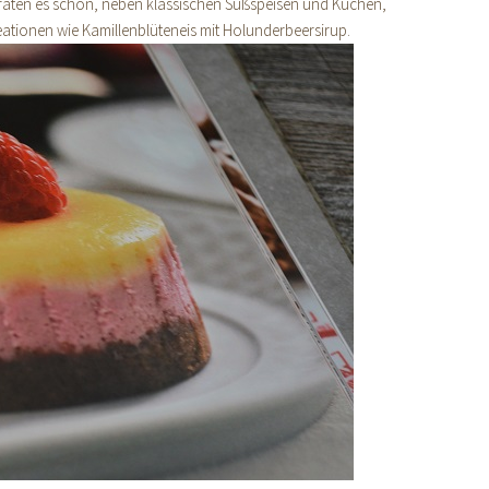
rraten es schon, neben klassischen Süßspeisen und Kuchen,
ationen wie Kamillenblüteneis mit Holunderbeersirup.