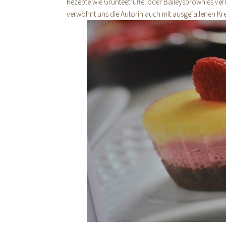
Rezepte wie Grünteetrüffel oder Baileysbrownies ve
verwöhnt uns die Autorin auch mit ausgefallenen Kre