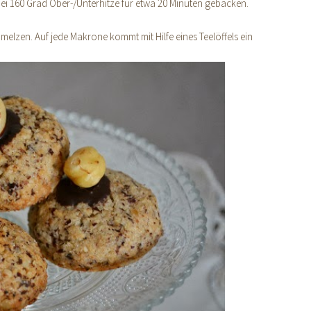
i 160 Grad Ober-/Unterhitze für etwa 20 Minuten gebacken.
melzen. Auf jede Makrone kommt mit Hilfe eines Teelöffels ein