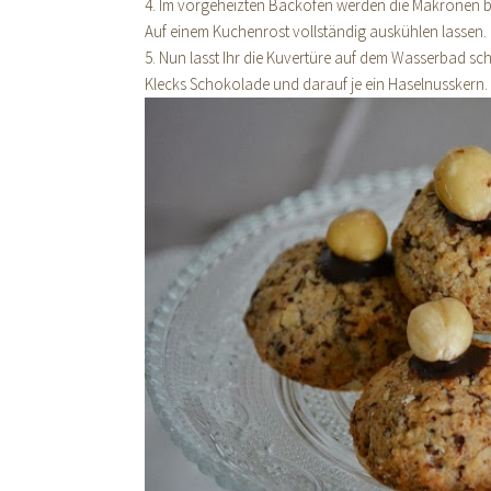
4. Im vorgeheizten Backofen werden die Makronen be
Auf einem Kuchenrost vollständig auskühlen lassen.
5. Nun lasst Ihr die Kuvertüre auf dem Wasserbad sch
Klecks Schokolade und darauf je ein Haselnusskern.