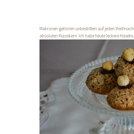
Makronen gehören unbestritten auf jeden Weihnachts
absoluten Klassikern. Ich habe heute leckere Haseln