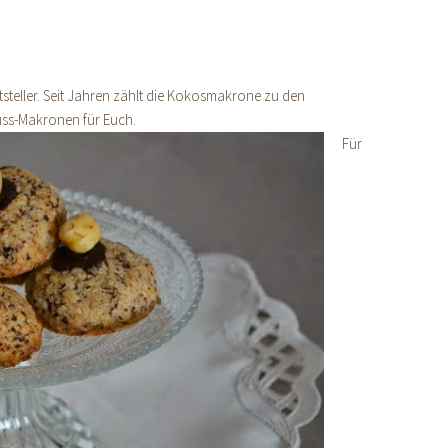
teller. Seit Jahren zählt die Kokosmakrone zu den
uss-Makronen für Euch.
Für