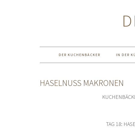
Zur
Zum
Zur
Hauptnavigation
Inhalt
Seitenspalte
D
springen
springen
springen
DER KUCHENBÄCKER
IN DER K
HASELNUSS MAKRONEN
KUCHENBÄCKE
TAG 18: HA