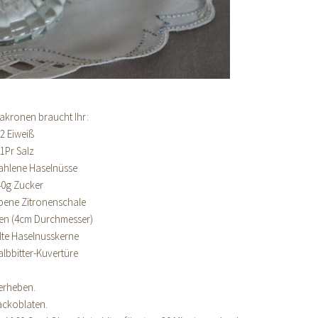
akronen braucht Ihr:
2 Eiweiß
1Pr Salz
ahlene Haselnüsse
40g Zucker
bene Zitronenschale
en (4cm Durchmesser)
lte Haselnusskerne
lbbitter-Kuvertüre
erheben.
Backoblaten.