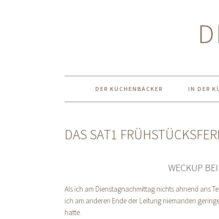
Zur
Zum
Zur
Hauptnavigation
Inhalt
Seitenspalte
D
springen
springen
springen
DER KUCHENBÄCKER
IN DER K
DAS SAT1 FRÜHSTÜCKSFE
WECKUP BE
Als ich am Dienstagnachmittag nichts ahnend ans Tel
ich am anderen Ende der Leitung niemanden geringe
hatte.