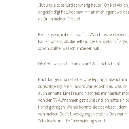
„Tut uns leid, es wird schwierig heute.“ Oh No! Als i
angekündigt hat, bot man mir an mich irgendwo da
dafür an meinen Friseur!
Beim Friseur, mit dem Kopf im Waschbecken liegend,
Panikmoment, als die nette junge Hairstylistin fragte
schon wüßte, was ich anziehen will.
Oh Gott, was zieht man da an? Was zieh ich an?
Nach langer und reiflicher Überlegung, habe ich mir d
zurechtgelegt. Mein Favorit war jedoch das, was ich
auch anhatte. Eine Freundin schrieb mir nämlich mor
von den TV Aufnahmen geträumt und ich hätte ein bl
Hemd getragen. Woher konnte sie das wissen, denn ic
von meinen Outfit-Überlegungen erzählt. Das war mi
Schicksals und die Entscheidung stand.