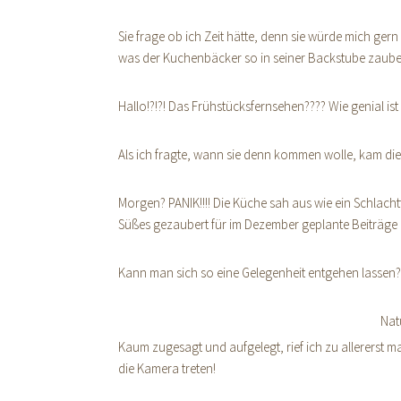
Sie frage ob ich Zeit hätte, denn sie würde mich g
was der Kuchenbäcker so in seiner Backstube zaube
Hallo!?!?! Das Frühstücksfernsehen???? Wie genial is
Als ich fragte, wann sie denn kommen wolle, kam di
Morgen? PANIK!!!! Die Küche sah aus wie ein Schlac
Süßes gezaubert für im Dezember geplante Beiträge
Kann man sich so eine Gelegenheit entgehen lasse
Nat
Kaum zugesagt und aufgelegt, rief ich zu allererst m
die Kamera treten!