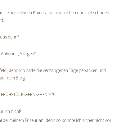
ern mit einem kleinen Kamerateam besuchen und mal schauen,
rt.
t das denn?
e Antwort: „Morgen“.
htfeld, denn ich hatte die vergangenen Tage gebacken und
 auf dem Blog.
n? FRÜHSTÜCKSFERNSEHEN!?!?!
ürlich nicht!
al bei meinem Friseur an, denn so konnte ich sicher nicht vor