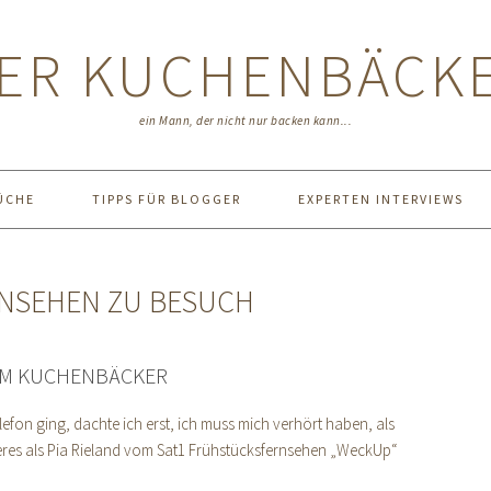
ER KUCHENBÄCK
ein Mann, der nicht nur backen kann...
ÜCHE
TIPPS FÜR BLOGGER
EXPERTEN INTERVIEWS
RNSEHEN ZU BESUCH
IM KUCHENBÄCKER
efon ging, dachte ich erst, ich muss mich verhört haben, als
res als Pia Rieland vom Sat1 Frühstücksfernsehen „WeckUp“