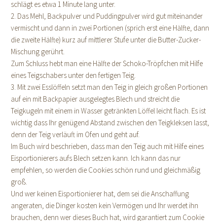
schlägt es etwa 1 Minute lang unter.
2. Das Mehl, Backpulver und Puddingpulver wird gut miteinander
vermischt und dann in zwei Portionen (sprich erst eine Hälfte, dann
die zweite Hälfte) kurz auf mittlerer Stufe unter die Butter-Zucker-
Mischung gerührt.
Zum Schluss hebt man eine Hälfte der Schoko-Tröpfchen mit Hilfe
eines Teigschabers unter den fertigen Teig.
3. Mit zwei Esslöffeln setzt man den Teig in gleich großen Portionen
auf ein mit Backpapier ausgelegtes Blech und streicht die
Teigkugeln mit einem in Wasser getränkten Löffel leicht flach. Es ist
wichtig dass Ihr genügend Abstand zwischen den Teigkleksen lasst,
denn der Teig verläuft im Ofen und geht auf.
Im Buch wird beschrieben, dass man den Teig auch mit Hilfe eines
Eisportionierers aufs Blech setzen kann. Ich kann das nur
empfehlen, so werden die Cookies schön rund und gleichmäßig
groß.
Und wer keinen Eisportionierer hat, dem sei die Anschaffung
angeraten, die Dinger kosten kein Vermögen und Ihr werdet ihn
brauchen, denn wer dieses Buch hat, wird garantiert zum Cookie