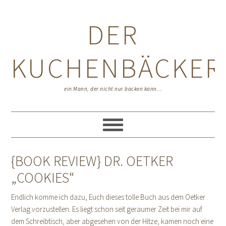
Zur
Zum
Zur
Hauptnavigation
Inhalt
Seitenspalte
DER
springen
springen
springen
KUCHENBÄCKER
ein Mann, der nicht nur backen kann...
{BOOK REVIEW} DR. OETKER
„COOKIES“
Endlich komme ich dazu, Euch dieses tolle Buch aus dem Oetker
Verlag vorzustellen. Es liegt schon seit geraumer Zeit bei mir auf
dem Schreibtisch, aber abgesehen von der Hitze, kamen noch eine