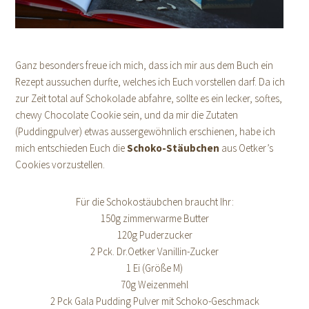
Ganz besonders freue ich mich, dass ich mir aus dem Buch ein
Rezept aussuchen durfte, welches ich Euch vorstellen darf. Da ich
zur Zeit total auf Schokolade abfahre, sollte es ein lecker, softes,
chewy Chocolate Cookie sein, und da mir die Zutaten
(Puddingpulver) etwas aussergewöhnlich erschienen, habe ich
mich entschieden Euch die
Schoko-Stäubchen
aus Oetker’s
Cookies vorzustellen.
Für die Schokostäubchen braucht Ihr:
150g zimmerwarme Butter
120g Puderzucker
2 Pck. Dr.Oetker Vanillin-Zucker
1 Ei (Größe M)
70g Weizenmehl
2 Pck Gala Pudding Pulver mit Schoko-Geschmack