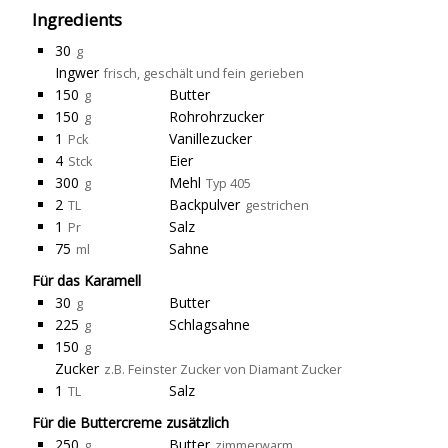
Ingredients
30
g
Ingwer
frisch, geschält und fein gerieben
150
Butter
g
150
Rohrohrzucker
g
1
Vanillezucker
Pck
4
Eier
Stck
300
Mehl
g
Typ 405
2
Backpulver
TL
gestrichen
1
Salz
Pr
75
Sahne
ml
Für das Karamell
30
Butter
g
225
Schlagsahne
g
150
g
Zucker
z.B. Feinster Zucker von Diamant Zucker
1
Salz
TL
Für die Buttercreme zusätzlich
250
Butter
g
zimmerwarm