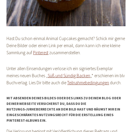
Hast Du schon einmal Animal Cupcakes gemacht? Schick mir gerne
Deine Bilder oder einen Link per email, dann kann ich eine kleine
Sammlung auf
Pinterest
zusammenstellen.
Unter allen Einsendungen verlose ich ein signiertes Exemplar
meines neuen Buches „
Süß und Sündig Backen
„* erschienen im blv
Buchverlag. Lies Dir bitte auch die
Teilnahmebedingungen
durch.
MIT ABSENDEN DEINES BILDES ODER DES LINKS ZU DEINEM BLOG ODER
DEINER WEBSEITE VERSICHERST DU, DASS DU DIE
NUTZUNGS-/URHEBERRECHTE AN DEM BILD HAST UND RÄUMST MIR EIN
EINGESCHRÄNKTES NUTZUNGSRECHT FÜR DIE ERSTELLUNG EINES
PINTEREST-ALBUMS EIN.
Die Verlosung beginnt mit Veröffentlichung dieses Beitrags und