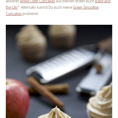
leckeren
Apple Cider Cupcakes
aus meinem ersten Buch
Bake and
the City
*. Alternativ kannst Du auch meine
Green Smoothie
Cupcakes
probieren.