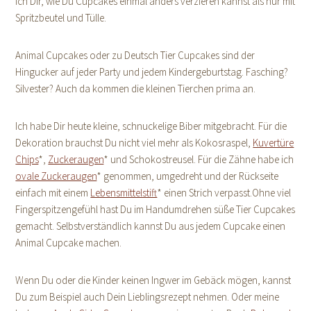
ich Dir, wie Du Cupcakes einmal anders verzieren kannst als nur mit
Spritzbeutel und Tülle.
Animal Cupcakes oder zu Deutsch Tier Cupcakes sind der
Hingucker auf jeder Party und jedem Kindergeburtstag. Fasching?
Silvester? Auch da kommen die kleinen Tierchen prima an.
Ich habe Dir heute kleine, schnuckelige Biber mitgebracht. Für die
Dekoration brauchst Du nicht viel mehr als Kokosraspel,
Kuvertüre
Chips
*,
Zuckeraugen
* und Schokostreusel. Für die Zähne habe ich
ovale Zuckeraugen
* genommen, umgedreht und der Rückseite
einfach mit einem
Lebensmittelstift
* einen Strich verpasst.Ohne viel
Fingerspitzengefühl hast Du im Handumdrehen süße Tier Cupcakes
gemacht. Selbstverständlich kannst Du aus jedem Cupcake einen
Animal Cupcake machen.
Wenn Du oder die Kinder keinen Ingwer im Gebäck mögen, kannst
Du zum Beispiel auch Dein Lieblingsrezept nehmen. Oder meine