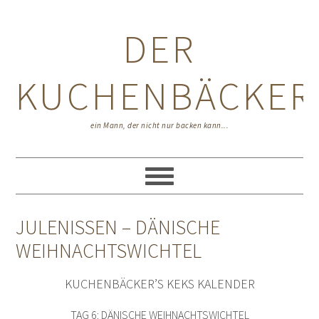
Zur
Zum
Zur
Hauptnavigation
Inhalt
Seitenspalte
DER
springen
springen
springen
KUCHENBÄCKER
ein Mann, der nicht nur backen kann...
JULENISSEN – DÄNISCHE
WEIHNACHTSWICHTEL
KUCHENBÄCKER’S KEKS KALENDER
TAG 6: DÄNISCHE WEIHNACHTSWICHTEL