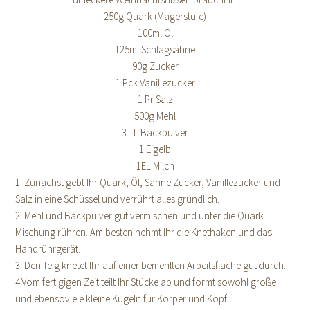
250g Quark (Magerstufe)
100ml Öl
125ml Schlagsahne
90g Zucker
1 Pck Vanillezucker
1 Pr Salz
500g Mehl
3 TL Backpulver
1 Eigelb
1EL Milch
1. Zunächst gebt Ihr Quark, Öl, Sahne Zucker, Vanillezucker und
Salz in eine Schüssel und verrührt alles gründlich.
2. Mehl und Backpulver gut vermischen und unter die Quark
Mischung rühren. Am besten nehmt Ihr die Knethaken und das
Handrührgerät.
3. Den Teig knetet Ihr auf einer bemehlten Arbeitsfläche gut durch.
4.Vom fertigigen Zeit teilt Ihr Stücke ab und formt sowohl große
und ebensoviele kleine Kugeln für Körper und Kopf.