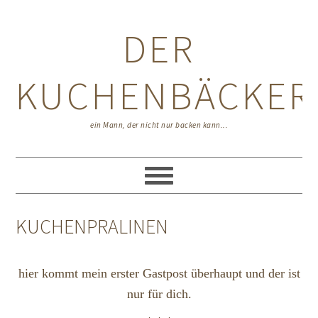
Zur
Zum
Zur
Hauptnavigation
Inhalt
Seitenspalte
DER
springen
springen
springen
KUCHENBÄCKER
ein Mann, der nicht nur backen kann...
KUCHENPRALINEN
hier kommt mein erster Gastpost überhaupt und der ist
nur für dich.