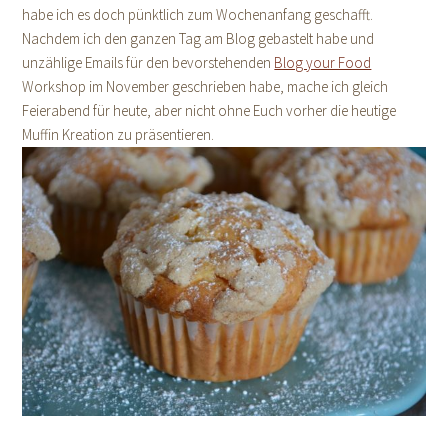
habe ich es doch pünktlich zum Wochenanfang geschafft.
Nachdem ich den ganzen Tag am Blog gebastelt habe und
unzählige Emails für den bevorstehenden
Blog your Food
Workshop im November geschrieben habe, mache ich gleich
Feierabend für heute, aber nicht ohne Euch vorher die heutige
Muffin Kreation zu präsentieren.