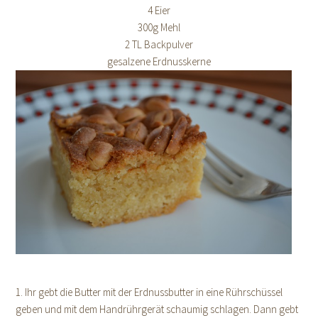
4 Eier
300g Mehl
2 TL Backpulver
gesalzene Erdnusskerne
1. Ihr gebt die Butter mit der Erdnussbutter in eine Rührschüssel
geben und mit dem Handrührgerät schaumig schlagen. Dann gebt