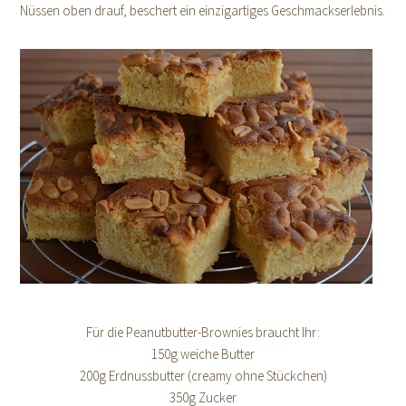
Nüssen oben drauf, beschert ein einzigartiges Geschmackserlebnis.
Für die Peanutbutter-Brownies braucht Ihr:
150g weiche Butter
200g Erdnussbutter (creamy ohne Stückchen)
350g Zucker