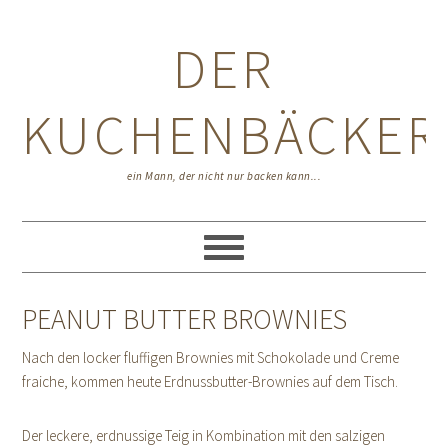
Zur
Zum
Zur
Hauptnavigation
Inhalt
Seitenspalte
DER
springen
springen
springen
KUCHENBÄCKER
ein Mann, der nicht nur backen kann...
PEANUT BUTTER BROWNIES
Nach den locker fluffigen Brownies mit Schokolade und Creme
fraiche, kommen heute Erdnussbutter-Brownies auf dem Tisch.
Der leckere, erdnussige Teig in Kombination mit den salzigen