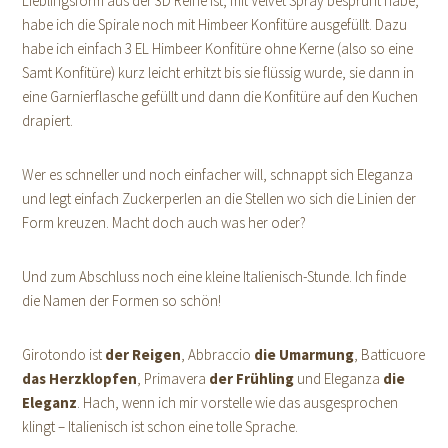
Lieblingsform aus der 3D Reihe ist, mit Velvet Spray besprüht habe,
habe ich die Spirale noch mit Himbeer Konfitüre ausgefüllt. Dazu
habe ich einfach 3 EL Himbeer Konfitüre ohne Kerne (also so eine
Samt Konfitüre) kurz leicht erhitzt bis sie flüssig wurde, sie dann in
eine Garnierflasche gefüllt und dann die Konfitüre auf den Kuchen
drapiert.
Wer es schneller und noch einfacher will, schnappt sich Eleganza
und legt einfach Zuckerperlen an die Stellen wo sich die Linien der
Form kreuzen. Macht doch auch was her oder?
Und zum Abschluss noch eine kleine Italienisch-Stunde. Ich finde
die Namen der Formen so schön!
Girotondo ist
der Reigen
, Abbraccio
die Umarmung
, Batticuore
das Herzklopfen
, Primavera
der Frühling
und Eleganza
die
Eleganz
. Hach, wenn ich mir vorstelle wie das ausgesprochen
klingt – Italienisch ist schon eine tolle Sprache.