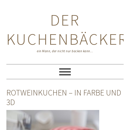
Zur
Zum
Zur
Hauptnavigation
Inhalt
Seitenspalte
DER
springen
springen
springen
KUCHENBÄCKER
ein Mann, der nicht nur backen kann...
ROTWEINKUCHEN – IN FARBE UND
3D