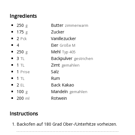
Ingredients
250
Butter
g
zimmerwarm
175
Zucker
g
2
Vanillezucker
Pck
4
Eier
Größe M
250
Mehl
g
Typ 405
3
Backpulver
TL
gestrichen
1
Zimt
TL
gemahlen
1
Salz
Prise
1
Rum
TL
2
Back Kakao
EL
100
Mandeln
g
gemahlen
200
Rotwein
ml
Instructions
Backofen auf 180 Grad Ober-/Unterhitze vorheizen.