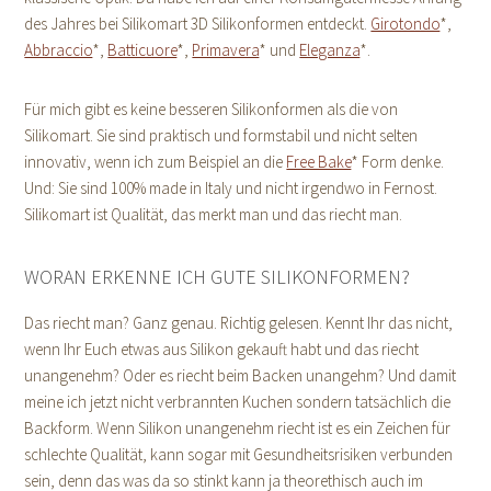
des Jahres bei Silikomart 3D Silikonformen entdeckt.
Girotondo
*,
Abbraccio
*,
Batticuore
*,
Primavera
* und
Eleganza
*.
Für mich gibt es keine besseren Silikonformen als die von
Silikomart. Sie sind praktisch und formstabil und nicht selten
innovativ, wenn ich zum Beispiel an die
Free Bake
* Form denke.
Und: Sie sind 100% made in Italy und nicht irgendwo in Fernost.
Silikomart ist Qualität, das merkt man und das riecht man.
WORAN ERKENNE ICH GUTE SILIKONFORMEN?
Das riecht man? Ganz genau. Richtig gelesen. Kennt Ihr das nicht,
wenn Ihr Euch etwas aus Silikon gekauft habt und das riecht
unangenehm? Oder es riecht beim Backen unangehm? Und damit
meine ich jetzt nicht verbrannten Kuchen sondern tatsächlich die
Backform. Wenn Silikon unangenehm riecht ist es ein Zeichen für
schlechte Qualität, kann sogar mit Gesundheitsrisiken verbunden
sein, denn das was da so stinkt kann ja theorethisch auch im