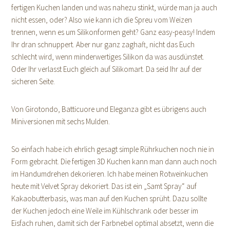
fertigen Kuchen landen und was nahezu stinkt, würde man ja auch
nicht essen, oder? Also wie kann ich die Spreu vom Weizen
trennen, wenn es um Silikonformen geht? Ganz easy-peasy! Indem
Ihr dran schnuppert. Aber nur ganz zaghaft, nicht das Euch
schlecht wird, wenn minderwertiges Silikon da was ausdünstet.
Oder Ihr verlasst Euch gleich auf Silikomart. Da seid Ihr auf der
sicheren Seite.
Von Girotondo, Batticuore und Eleganza gibt es übrigens auch
Miniversionen mit sechs Mulden.
So einfach habe ich ehrlich gesagt simple Rührkuchen noch nie in
Form gebracht. Die fertigen 3D Kuchen kann man dann auch noch
im Handumdrehen dekorieren. Ich habe meinen Rotweinkuchen
heute mit Velvet Spray dekoriert. Das ist ein „Samt Spray“ auf
Kakaobutterbasis, was man auf den Kuchen sprüht. Dazu sollte
der Kuchen jedoch eine Weile im Kühlschrank oder besser im
Eisfach ruhen, damit sich der Farbnebel optimal absetzt, wenn die