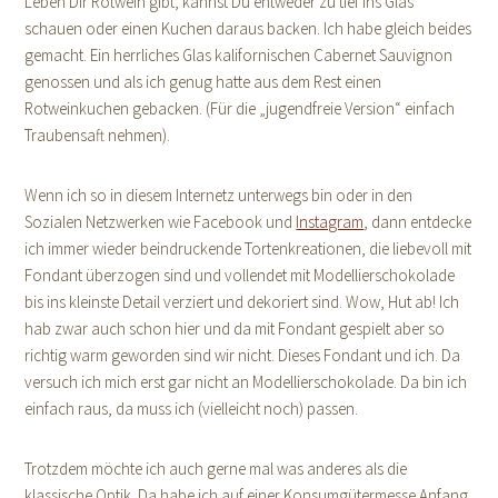
Leben Dir Rotwein gibt, kannst Du entweder zu tief ins Glas
schauen oder einen Kuchen daraus backen. Ich habe gleich beides
gemacht. Ein herrliches Glas kalifornischen Cabernet Sauvignon
genossen und als ich genug hatte aus dem Rest einen
Rotweinkuchen gebacken. (Für die „jugendfreie Version“ einfach
Traubensaft nehmen).
Wenn ich so in diesem Internetz unterwegs bin oder in den
Sozialen Netzwerken wie Facebook und
Instagram
, dann entdecke
ich immer wieder beindruckende Tortenkreationen, die liebevoll mit
Fondant überzogen sind und vollendet mit Modellierschokolade
bis ins kleinste Detail verziert und dekoriert sind. Wow, Hut ab! Ich
hab zwar auch schon hier und da mit Fondant gespielt aber so
richtig warm geworden sind wir nicht. Dieses Fondant und ich. Da
versuch ich mich erst gar nicht an Modellierschokolade. Da bin ich
einfach raus, da muss ich (vielleicht noch) passen.
Trotzdem möchte ich auch gerne mal was anderes als die
klassische Optik. Da habe ich auf einer Konsumgütermesse Anfang