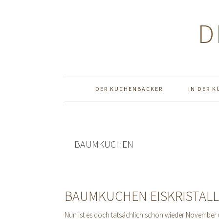
Zur
Zum
Zur
Hauptnavigation
Inhalt
Seitenspalte
D
springen
springen
springen
DER KUCHENBÄCKER
IN DER K
BAUMKUCHEN
BAUMKUCHEN EISKRISTALL
Nun ist es doch tatsächlich schon wieder November 