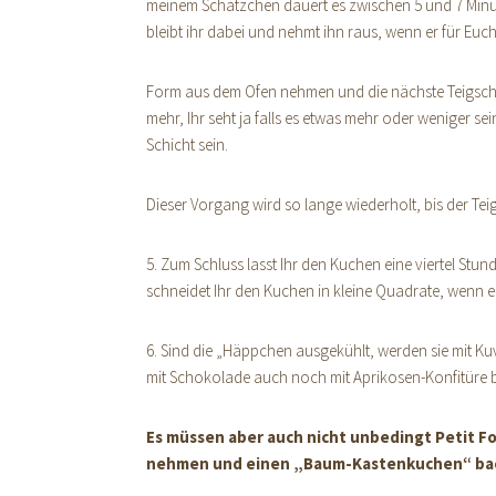
meinem Schätzchen dauert es zwischen 5 und 7 Minute
bleibt ihr dabei und nehmt ihn raus, wenn er für Euc
Form aus dem Ofen nehmen und die nächste Teigschich
mehr, Ihr seht ja falls es etwas mehr oder weniger s
Schicht sein.
Dieser Vorgang wird so lange wiederholt, bis der Teig
5. Zum Schluss lasst Ihr den Kuchen eine viertel Stu
schneidet Ihr den Kuchen in kleine Quadrate, wenn e
6. Sind die „Häppchen ausgekühlt, werden sie mit K
mit Schokolade auch noch mit Aprikosen-Konfitüre be
Es müssen aber auch nicht unbedingt Petit Fo
nehmen und einen „Baum-Kastenkuchen“ ba