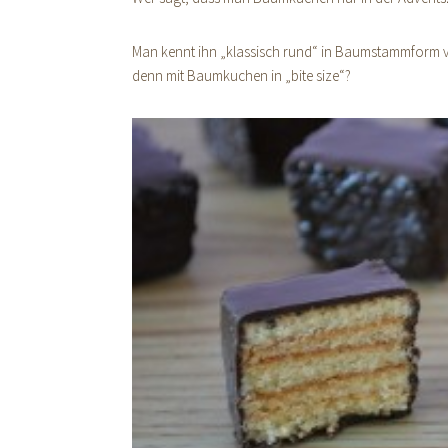
Man kennt ihn „klassisch rund“ in Baumstammform 
denn mit Baumkuchen in „bite size“?