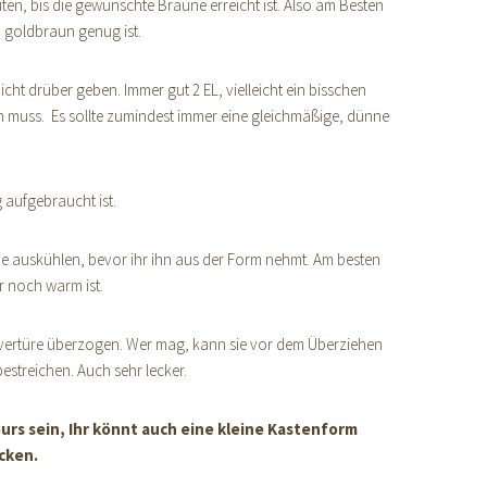
n, bis die gewünschte Bräune erreicht ist. Also am Besten
h goldbraun genug ist.
t drüber geben. Immer gut 2 EL, vielleicht ein bisschen
ein muss. Es sollte zumindest immer eine gleichmäßige, dünne
 aufgebraucht ist.
nde auskühlen, bevor ihr ihn aus der Form nehmt. Am besten
r noch warm ist.
uvertüre überzogen. Wer mag, kann sie vor dem Überziehen
streichen. Auch sehr lecker.
urs sein, Ihr könnt auch eine kleine Kastenform
cken.