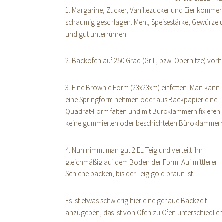
1. Margarine, Zucker, Vanillezucker und Eier komme
schaumig geschlagen. Mehl, Speisestärke, Gewürze
und gut unterrühren.
2. Backofen auf 250 Grad (Grill, bzw. Oberhitze) vorh
3. Eine Brownie-Form (23x23xm) einfetten. Man kann
eine Springform nehmen oder aus Backpapier eine
Quadrat-Form falten und mit Büroklammern fixieren 
keine gummierten oder beschichteten Büroklammern
4. Nun nimmt man gut 2 EL Teig und verteilt ihn
gleichmäßig auf dem Boden der Form. Auf mittlerer
Schiene backen, bis der Teig gold-braun ist.
Es ist etwas schwierig hier eine genaue Backzeit
anzugeben, das ist von Ofen zu Ofen unterschiedlich