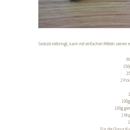
Geduld mitbringt, kann mit einfachen Mitteln seine
M
250
2
2 Pck
100g
100g ge
1 Ms
1
Für die Glasur 