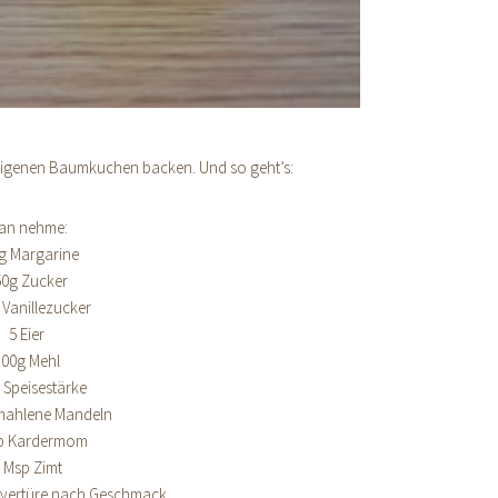
n eigenen Baumkuchen backen. Und so geht’s:
an nehme:
g Margarine
50g Zucker
 Vanillezucker
5 Eier
100g Mehl
 Speisestärke
mahlene Mandeln
p Kardermom
 Msp Zimt
Kuvertüre nach Geschmack