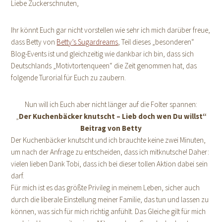
Liebe Zuckerschnuten,
Ihr könnt Euch gar nicht vorstellen wie sehr ich mich darüber freue,
dass Betty von
Betty’s Sugardreams
, Teil dieses „besonderen“
Blog-Events ist und gleichzeitig wie dankbar ich bin, dass sich
Deutschlands „Motivtortenqueen“ die Zeit genommen hat, das
folgende Turorial für Euch zu zaubern.
Nun will ich Euch aber nicht länger auf die Folter spannen:
„
Der Kuchenbäcker knutscht – Lieb doch wen Du willst“
Beitrag von Betty
Der Kuchenbäcker knutscht und ich brauchte keine zwei Minuten,
um nach der Anfrage zu entscheiden, dass ich mitknutsche! Daher:
vielen lieben Dank Tobi, dass ich bei dieser tollen Aktion dabei sein
darf.
Für mich ist es das größte Privileg in meinem Leben, sicher auch
durch die liberale Einstellung meiner Familie, das tun und lassen zu
können, was sich für mich richtig anfühlt. Das Gleiche gilt für mich