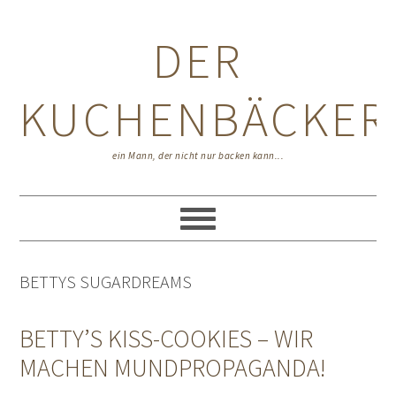
Zur
Zum
Zur
Hauptnavigation
Inhalt
Seitenspalte
DER
springen
springen
springen
KUCHENBÄCKER
ein Mann, der nicht nur backen kann...
BETTYS SUGARDREAMS
BETTY’S KISS-COOKIES – WIR
MACHEN MUNDPROPAGANDA!