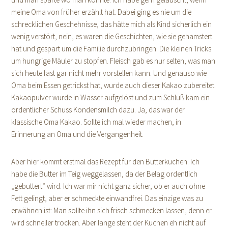
meine Oma von früher erzählt hat. Dabei ging es nie um die
schrecklichen Geschehnisse, das hätte mich als Kind sicherlich ein
wenig verstört, nein, es waren die Geschichten, wie sie gehamstert
hat und gespart um die Familie durchzubringen. Die kleinen Tricks
um hungrige Mäuler zu stopfen. Fleisch gab es nur selten, was man
sich heute fast gar nicht mehr vorstellen kann. Und genauso wie
Oma beim Essen getrickst hat, wurde auch dieser Kakao zubereitet.
Kakaopulver wurde in Wasser aufgelöst und zum Schluß kam ein
ordentlicher Schuss Kondensmilch dazu. Ja, das war der
klassische Oma Kakao. Sollte ich mal wieder machen, in
Erinnerung an Oma und die Vergangenheit.
Aber hier kommt erstmal das Rezept für den Butterkuchen. Ich
habe die Butter im Teig weggelassen, da der Belag ordentlich
„gebuttert“ wird. Ich war mir nicht ganz sicher, ob er auch ohne
Fett gelingt, aber er schmeckte einwandfrei. Das einzige was zu
erwähnen ist: Man sollte ihn sich frisch schmecken lassen, denn er
wird schneller trocken. Aber lange steht der Kuchen eh nicht auf