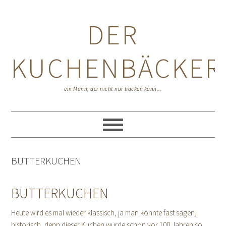
Zur
Zum
Zur
Hauptnavigation
Inhalt
Seitenspalte
DER
springen
springen
springen
KUCHENBÄCKER
ein Mann, der nicht nur backen kann...
BUTTERKUCHEN
BUTTERKUCHEN
Heute wird es mal wieder klassisch, ja man könnte fast sagen,
historisch, denn dieser Kuchen wurde schon vor 100 Jahren so