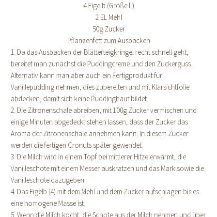
4 Eigelb (Größe L)
2 EL Mehl
50g Zucker
Pflanzenfett zum Ausbacken
1. Da das Ausbacken der Blätterteigkringel recht schnell geht,
bereitet man zunächst die Puddingcreme und den Zuckerguss.
Alternativ kann man aber auch ein Fertigprodukt für
Vanillepudding nehmen, dies zubereiten und mit Klarsichtfolie
abdecken, damit sich keine Puddinghaut bildet.
2. Die Zitronenschale abreiben, mit 100g Zucker vermischen und
einige Minuten abgedeckt stehen lassen, dass der Zucker das
Aroma der Zitronenschale annehmen kann. In diesem Zucker
werden die fertigen Cronuts später gewendet.
3. Die Milch wird in einem Topf bei mittlerer Hitze erwärmt, die
Vanilleschote mit einem Messer auskratzen und das Mark sowie die
Vanilleschote dazugeben.
4. Das Eigelb (4) mit dem Mehl und dem Zucker aufschlagen bis es
eine homogene Masse ist.
5. Wenn die Milch kocht, die Schote aus der Milch nehmen und über