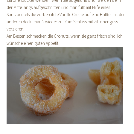
Zitronenzucker wenden. Wenn Sie abgekühlt sind, werden sie in
der Mitte längs aufgeschnitten und man füllt mit Hilfe eines
Spritzbeutels die vorbereitete Vanille Creme auf eine Hälfte, mit der
anderen deckt man’s wieder zu. Zum Schluss mit Zitronenguss
verzieren.
Am Besten schmecken die Cronuts, wenn sie ganz frisch sind. Ich
wünsche einen guten Appetit.