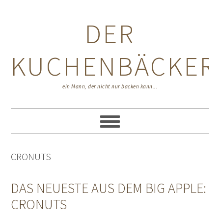
Zur
Zum
Zur
Hauptnavigation
Inhalt
Seitenspalte
DER
springen
springen
springen
KUCHENBÄCKER
ein Mann, der nicht nur backen kann...
CRONUTS
DAS NEUESTE AUS DEM BIG APPLE:
CRONUTS