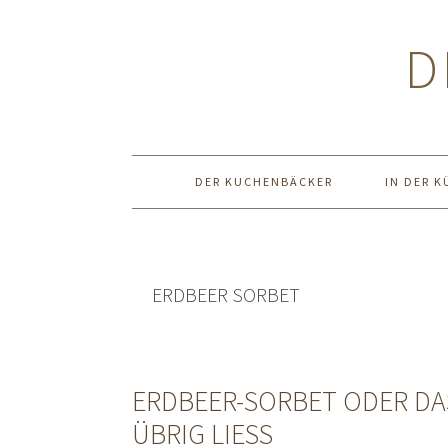
Zur
Zum
Zur
Hauptnavigation
Inhalt
Seitenspalte
D
springen
springen
springen
DER KUCHENBÄCKER
IN DER K
ERDBEER SORBET
ERDBEER-SORBET ODER DAS
ÜBRIG LIESS