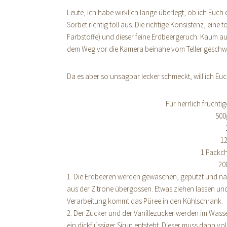
Leute, ich habe wirklich lange überlegt, ob ich Euch 
Sorbet richtig toll aus. Die richtige Konsistenz, ein
Farbstoffe) und dieser feine Erdbeergeruch. Kaum auf 
dem Weg vor die Kamera beinahe vom Teller gesc
Da es aber so unsagbar lecker schmeckt, will ich Euc
Für herrlich fruchti
500
1
1 Packch
20
1. Die Erdbeeren werden gewaschen, geputzt und na
aus der Zitrone übergossen. Etwas ziehen lassen und
Verarbeitung kommt das Püree in den Kühlschrank.
2. Der Zucker und der Vanillezucker werden im Wasse
ein dickflüssiger Sirup entsteht. Dieser muss dann vo