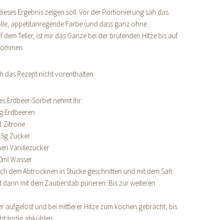
dieses Ergebnis zeigen soll. Vor der Portionierung sah das
e tolle, appetitanregende Farbe (und dass ganz ohne
dem Teller, ist mir das Ganze bei der brütenden Hitze bis auf
hwommen.
h das Rezept nicht vorenthalten.
ges Erdbeer-Sorbet nehmt Ihr:
g Erdbeeren
1 Zitrone
25g Zucker
en Vanillezucker
0ml Wasser
ch dem Abtrocknen in Stücke geschnitten und mit dem Saft
 dann mit dem Zauberstab pürieren. Bis zur weiteren
r aufgelöst und bei mittlerer Hitze zum kochen gebracht, bis
llständig abkühlen.