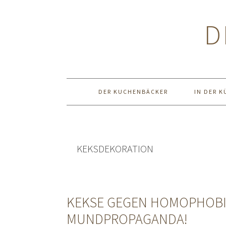
Zur
Zum
Zur
Hauptnavigation
Inhalt
Seitenspalte
D
springen
springen
springen
DER KUCHENBÄCKER
IN DER K
KEKSDEKORATION
KEKSE GEGEN HOMOPHOBI
MUNDPROPAGANDA!