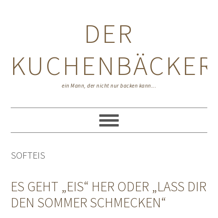
Zur
Zum
Zur
Hauptnavigation
Inhalt
Seitenspalte
DER
springen
springen
springen
KUCHENBÄCKER
ein Mann, der nicht nur backen kann...
SOFTEIS
ES GEHT „EIS“ HER ODER „LASS DIR
DEN SOMMER SCHMECKEN“