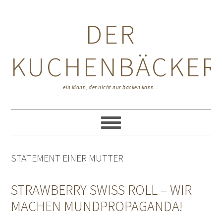
Zur
Zum
Zur
Hauptnavigation
Inhalt
Seitenspalte
DER
springen
springen
springen
KUCHENBÄCKER
ein Mann, der nicht nur backen kann...
STATEMENT EINER MUTTER
STRAWBERRY SWISS ROLL – WIR
MACHEN MUNDPROPAGANDA!