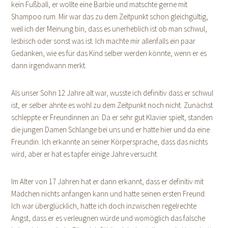
kein Fußball, er wollte eine Barbie und matschte gerne mit
Shampoo rum. Mir war das zu dem Zeitpunkt schon gleichgültig,
weil ich der Meinung bin, dass es unerheblich ist ob man schwul,
lesbisch oder sonst was ist. Ich machte mir allenfalls ein paar
Gedanken, wie es für das Kind selber werden könnte, wenn er es
dann irgendwann merkt.
Als unser Sohn 12 Jahre alt war, wusste ich definitiv dass er schwul
ist, er selber ahnte es wohl zu dem Zeitpunkt noch nicht. Zunächst
schleppte er Freundinnen an. Da er sehr gut Klavier spielt, standen
die jungen Damen Schlange bei uns und er hatte hier und da eine
Freundin. Ich erkannte an seiner Körpersprache, dass das nichts
wird, aber er hat es tapfer einige Jahre versucht.
Im Alter von 17 Jahren hat er dann erkannt, dass er definitiv mit
Mädchen nichts anfangen kann und hatte seinen ersten Freund.
Ich war überglücklich, hatte ich doch inzwischen regelrechte
Angst, dass er es verleugnen würde und womöglich das falsche