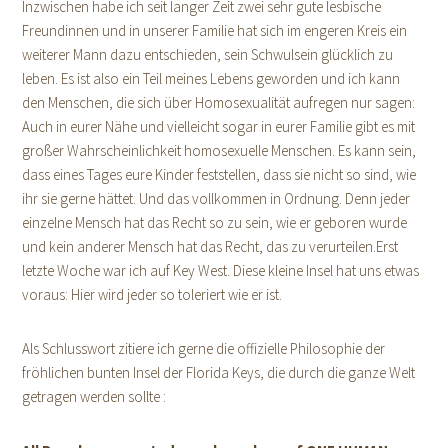
Inzwischen habe ich seit langer Zeit zwei sehr gute lesbische
Freundinnen und in unserer Familie hat sich im engeren Kreis ein
weiterer Mann dazu entschieden, sein Schwulsein glücklich zu
leben. Es ist also ein Teil meines Lebens geworden und ich kann
den Menschen, die sich über Homosexualität aufregen nur sagen:
Auch in eurer Nähe und vielleicht sogar in eurer Familie gibt es mit
großer Wahrscheinlichkeit homosexuelle Menschen. Es kann sein,
dass eines Tages eure Kinder feststellen, dass sie nicht so sind, wie
ihr sie gerne hättet. Und das vollkommen in Ordnung. Denn jeder
einzelne Mensch hat das Recht so zu sein, wie er geboren wurde
und kein anderer Mensch hat das Recht, das zu verurteilen.Erst
letzte Woche war ich auf Key West. Diese kleine Insel hat uns etwas
voraus: Hier wird jeder so toleriert wie er ist.
Als Schlusswort zitiere ich gerne die offizielle Philosophie der
fröhlichen bunten Insel der Florida Keys, die durch die ganze Welt
getragen werden sollte :