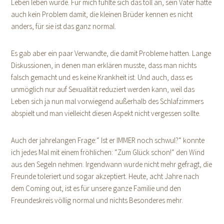
Leben leben würde. Für mich fühlte sich das toll an, sein Vater hatte
auch kein Problem damit, die kleinen Brüder kennen es nicht
anders, für sie ist das ganz normal.
Es gab aber ein paar Verwandte, die damit Probleme hatten. Lange
Diskussionen, in denen man erklären musste, dass man nichts
falsch gemacht und es keine Krankheit ist. Und auch, dass es
unmöglich nur auf Sexualität reduziert werden kann, weil das
Leben sich ja nun mal vorwiegend außerhalb des Schlafzimmers
abspielt und man vielleicht diesen Aspekt nicht vergessen sollte.
Auch der jahrelangen Frage:“ Ist er IMMER noch schwul?“ konnte
ich jedes Mal mit einem fröhlichen: “Zum Glück schon!“ den Wind
aus den Segeln nehmen. Irgendwann wurde nicht mehr gefragt, die
Freunde toleriert und sogar akzeptiert. Heute, acht Jahre nach
dem Coming out, ist es für unsere ganze Familie und den
Freundeskreis völlig normal und nichts Besonderes mehr.