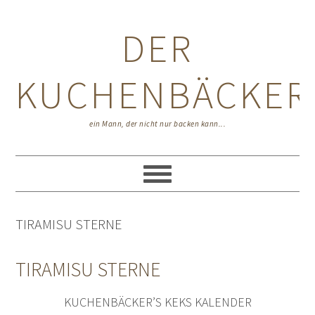
Zur
Zum
Zur
Hauptnavigation
Inhalt
Seitenspalte
DER
springen
springen
springen
KUCHENBÄCKER
ein Mann, der nicht nur backen kann...
TIRAMISU STERNE
TIRAMISU STERNE
KUCHENBÄCKER’S KEKS KALENDER