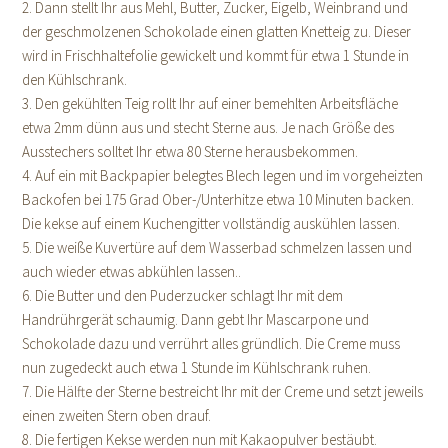
2. Dann stellt Ihr aus Mehl, Butter, Zucker, Eigelb, Weinbrand und
der geschmolzenen Schokolade einen glatten Knetteig zu. Dieser
wird in Frischhaltefolie gewickelt und kommt für etwa 1 Stunde in
den Kühlschrank.
3. Den gekühlten Teig rollt Ihr auf einer bemehlten Arbeitsfläche
etwa 2mm dünn aus und stecht Sterne aus. Je nach Größe des
Ausstechers solltet Ihr etwa 80 Sterne herausbekommen.
4. Auf ein mit Backpapier belegtes Blech legen und im vorgeheizten
Backofen bei 175 Grad Ober-/Unterhitze etwa 10 Minuten backen.
Die kekse auf einem Kuchengitter vollständig auskühlen lassen.
5. Die weiße Kuvertüre auf dem Wasserbad schmelzen lassen und
auch wieder etwas abkühlen lassen..
6. Die Butter und den Puderzucker schlagt Ihr mit dem
Handrührgerät schaumig. Dann gebt Ihr Mascarpone und
Schokolade dazu und verrührt alles gründlich. Die Creme muss
nun zugedeckt auch etwa 1 Stunde im Kühlschrank ruhen.
7. Die Hälfte der Sterne bestreicht Ihr mit der Creme und setzt jeweils
einen zweiten Stern oben drauf.
8. Die fertigen Kekse werden nun mit Kakaopulver bestäubt.