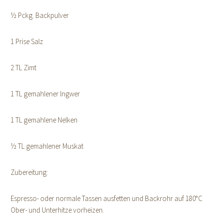
½ Pckg. Backpulver
1 Prise Salz
2 TL Zimt
1 TL gemahlener Ingwer
1 TL gemahlene Nelken
½ TL gemahlener Muskat
Zubereitung:
Espresso- oder normale Tassen ausfetten und Backrohr auf 180°C
Ober- und Unterhitze vorheizen.