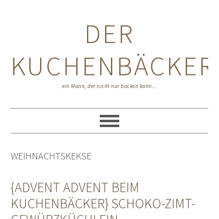
Zur
Zum
Zur
Hauptnavigation
Inhalt
Seitenspalte
DER
springen
springen
springen
KUCHENBÄCKER
ein Mann, der nicht nur backen kann...
WEIHNACHTSKEKSE
{ADVENT ADVENT BEIM
KUCHENBÄCKER} SCHOKO-ZIMT-