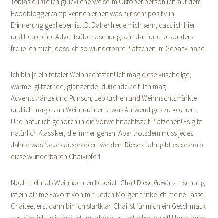
Tobias durfte ich glücklicherweise im Oktober persönlich auf dem
Foodbloggercamp kennenlernen was mir sehr positiv in
Erinnerung geblieben ist :D. Daher freue mich sehr, dass ich hier
und heute eine Adventsüberraschung sein darf und besonders
freue ich mich, dass ich so wunderbare Plätzchen im Gepäck habe!
Ich bin ja ein totaler Weihnachtsfan! Ich mag diese kuschelige,
warme, glitzernde, glänzende, duftende Zeit. Ich mag
Adventskränze und Punsch, Lebkuchen und Weihnachtsmärkte
und ich mag es an Weihnachten etwas Aufwendiges zu kochen.
Und natürlich gehören in die Vorweihnachtszeit Plätzchen! Es gibt
natürlich Klassiker, die immer gehen. Aber trotzdem muss jedes
Jahr etwas Neues ausprobiert werden. Dieses Jahr gibt es deshalb
diese wunderbaren Chaikipferl!
Noch mehr als Weihnachten liebe ich Chai! Diese Gewürzmischung
ist ein alltime Favorit von mir. Jeden Morgen trinke ich meine Tasse
Chaitee, erst dann bin ich startklar. Chai ist für mich ein Geschmack
der ziemlich universal ist und daher zu fast allem passt! Und warum