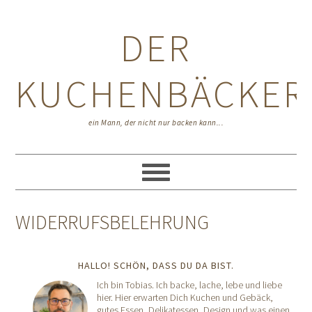
Zur
Zum
Zur
Hauptnavigation
Inhalt
Seitenspalte
DER
springen
springen
springen
KUCHENBÄCKER
ein Mann, der nicht nur backen kann...
WIDERRUFSBELEHRUNG
HALLO! SCHÖN, DASS DU DA BIST.
Ich bin Tobias. Ich backe, lache, lebe und liebe
hier. Hier erwarten Dich Kuchen und Gebäck,
gutes Essen, Delikatessen, Design und was einen