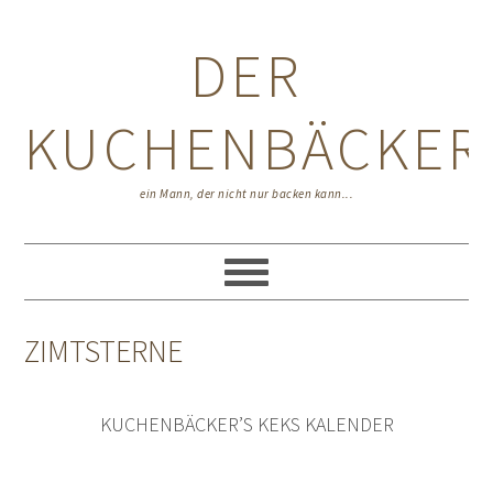
Zur
Zum
Zur
Hauptnavigation
Inhalt
Seitenspalte
DER
springen
springen
springen
KUCHENBÄCKER
ein Mann, der nicht nur backen kann...
ZIMTSTERNE
KUCHENBÄCKER’S KEKS KALENDER