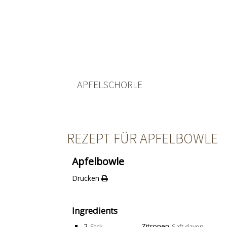
APFELSCHORLE
REZEPT FÜR APFELBOWLE
Apfelbowle
Drucken
Ingredients
2
Zitronen
Stck
Saft davon