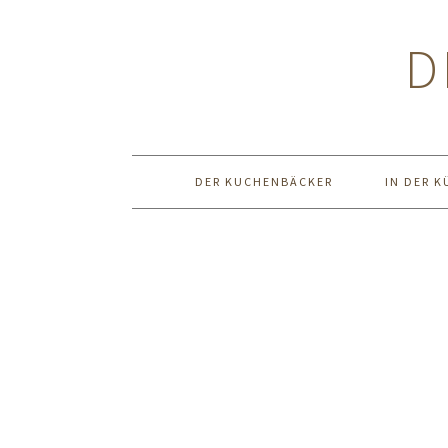
Zur
Zum
Zur
Hauptnavigation
Inhalt
Seitenspalte
D
springen
springen
springen
DER KUCHENBÄCKER
IN DER K