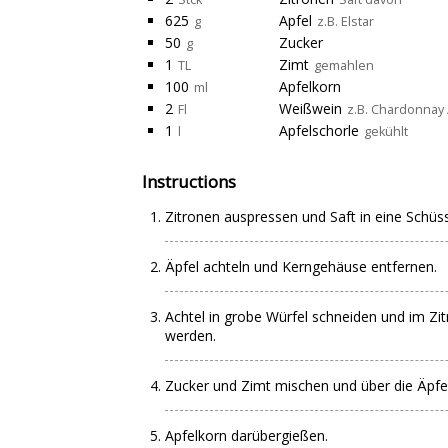
625
Apfel
g
z.B. Elstar
50
Zucker
g
1
Zimt
TL
gemahlen
100
Apfelkorn
ml
2
Weißwein
Fl
z.B. Chardonnay 
1
Apfelschorle
l
gekühlt
Instructions
Zitronen auspressen und Saft in eine Schüs
Äpfel achteln und Kerngehäuse entfernen.
Achtel in grobe Würfel schneiden und im Zi
werden.
Zucker und Zimt mischen und über die Äpfe
Apfelkorn darübergießen.