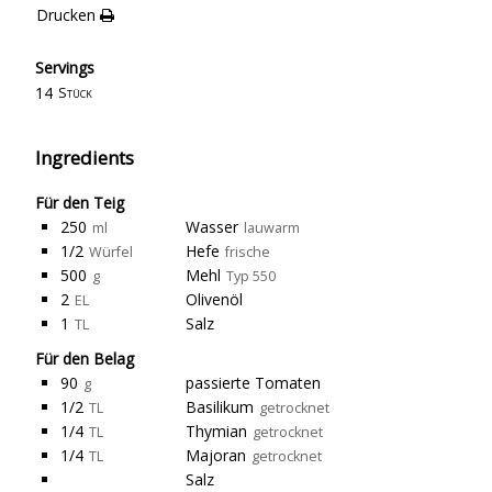
Drucken
Servings
14
Stück
Ingredients
Für den Teig
250
Wasser
ml
lauwarm
1/2
Hefe
Würfel
frische
500
Mehl
g
Typ 550
2
Olivenöl
EL
1
Salz
TL
Für den Belag
90
passierte Tomaten
g
1/2
Basilikum
TL
getrocknet
1/4
Thymian
TL
getrocknet
1/4
Majoran
TL
getrocknet
Salz