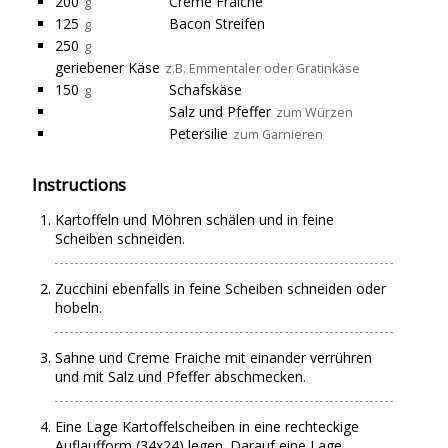
200
Creme Fraiche
g
125
Bacon Streifen
g
250
g
geriebener Käse
z.B. Emmentaler oder Gratinkäse
150
Schafskäse
g
Salz und Pfeffer
zum Würzen
Petersilie
zum Garnieren
Instructions
Kartoffeln und Möhren schälen und in feine
Scheiben schneiden.
Zucchini ebenfalls in feine Scheiben schneiden oder
hobeln.
Sahne und Creme Fraiche mit einander verrühren
und mit Salz und Pfeffer abschmecken.
Eine Lage Kartoffelscheiben in eine rechteckige
Auflaufform (34x24) legen. Darauf eine Lage