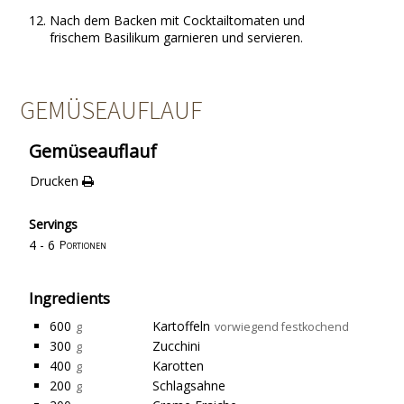
Nach dem Backen mit Cocktailtomaten und
frischem Basilikum garnieren und servieren.
GEMÜSEAUFLAUF
Gemüseauflauf
Drucken
Servings
4 - 6
Portionen
Ingredients
600
Kartoffeln
g
vorwiegend festkochend
300
Zucchini
g
400
Karotten
g
200
Schlagsahne
g