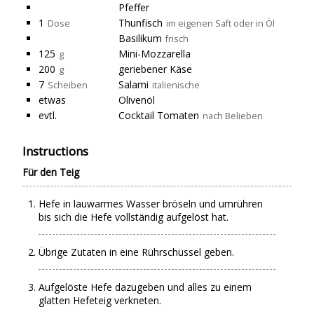
Pfeffer
1
Thunfisch
Dose
im eigenen Saft oder in Öl
Basilikum
frisch
125
Mini-Mozzarella
g
200
geriebener Käse
g
7
Salami
Scheiben
italienische
etwas
Olivenöl
evtl.
Cocktail Tomaten
nach Belieben
Instructions
Für den Teig
Hefe in lauwarmes Wasser bröseln und umrühren
bis sich die Hefe vollständig aufgelöst hat.
Übrige Zutaten in eine Rührschüssel geben.
Aufgelöste Hefe dazugeben und alles zu einem
glatten Hefeteig verkneten.