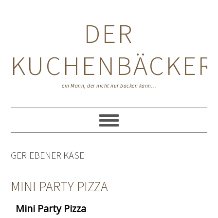
Zur
Zum
Zur
Hauptnavigation
Inhalt
Seitenspalte
DER
springen
springen
springen
KUCHENBÄCKER
ein Mann, der nicht nur backen kann...
GERIEBENER KÄSE
MINI PARTY PIZZA
Mini Party Pizza