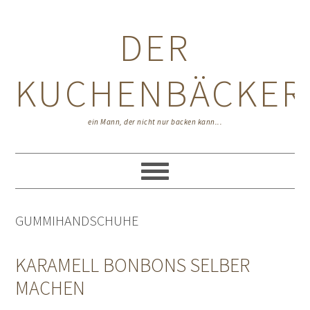
Zur
Zum
Zur
Hauptnavigation
Inhalt
Seitenspalte
DER
springen
springen
springen
KUCHENBÄCKER
ein Mann, der nicht nur backen kann...
GUMMIHANDSCHUHE
KARAMELL BONBONS SELBER
MACHEN