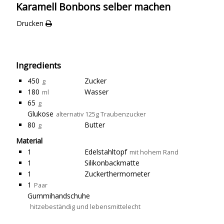
Karamell Bonbons selber machen
Drucken
Ingredients
450
Zucker
g
180
Wasser
ml
65
g
Glukose
alternativ 125g Traubenzucker
80
Butter
g
Material
1
Edelstahltopf
mit hohem Rand
1
Silikonbackmatte
1
Zuckerthermometer
1
Paar
Gummihandschuhe
hitzebeständig und lebensmittelecht