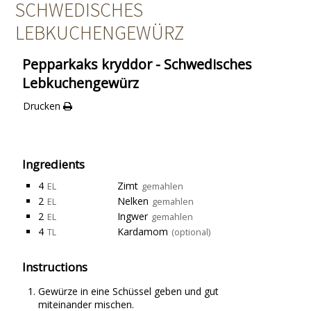
SCHWEDISCHES
LEBKUCHENGEWÜRZ
Pepparkaks kryddor - Schwedisches
Lebkuchengewürz
Drucken
Ingredients
4
Zimt
EL
gemahlen
2
Nelken
EL
gemahlen
2
Ingwer
EL
gemahlen
4
Kardamom
TL
(optional)
Instructions
Gewürze in eine Schüssel geben und gut
miteinander mischen.