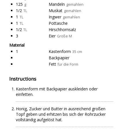
125
Mandeln
g
gemahlen
1/2
Muskat
TL
gemahlen
1
Ingwer
TL
gemahlen
1
Pottasche
TL
1/2
Hirschhornsalz
TL
3
Eier
Größe M
Material
1
Kastenform
35 cm
Backpapier
Fett
für die Form
Instructions
Kastenform mit Backpapier auskleiden oder
einfetten.
Honig, Zucker und Butter in ausreichend großen
Topf geben und erhitzen bis sich der Rohrzucker
vollständig aufgelöst hat.