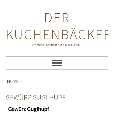
Zur
Zum
Zur
Hauptnavigation
Inhalt
Seitenspalte
DER
springen
springen
springen
KUCHENBÄCKER
ein Mann, der nicht nur backen kann...
INGWER
GEWÜRZ GUGLHUPF
Gewürz Guglhupf