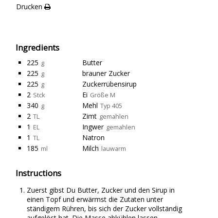
Drucken
Ingredients
225
Butter
g
225
brauner Zucker
g
225
Zuckerrübensirup
g
2
Ei
Stck
Größe M
340
Mehl
g
Typ 405
2
Zimt
TL
gemahlen
1
Ingwer
EL
gemahlen
1
Natron
TL
185
Milch
ml
lauwarm
Instructions
Zuerst gibst Du Butter, Zucker und den Sirup in
einen Topf und erwärmst die Zutaten unter
ständigem Rühren, bis sich der Zucker vollständig
aufgelöst hat. Die Masse abkühlen lassen.