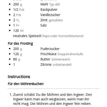
200
Mehl
g
Typ 405
1/2
Backpulver
Pck
2
Vanillezucker
Pck
2
Zimt
TL
gemahlen
1
Salz
Pr
120
ml
neutrales Speiseöl
Raps-oder Sonnenblumenöl
Für das Frosting
200
Puderzucker
g
120
Frischkäse
g
Doppelrahmstufe
80
Butter
g
zimmerwarm
1
Zitrone
unbehandelt
Instructions
Für den Möhrenkuchen
Zuerst schälst Du die Möhren und den Ingwer. Den
Ingwer kann man auch weglassen, wenn man ihn
nicht mag. Die Möhren und den Ingwer fein reiben.