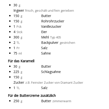
30
g
Ingwer
frisch, geschält und fein gerieben
150
Butter
g
150
Rohrohrzucker
g
1
Vanillezucker
Pck
4
Eier
Stck
300
Mehl
g
Typ 405
2
Backpulver
TL
gestrichen
1
Salz
Pr
75
Sahne
ml
Für das Karamell
30
Butter
g
225
Schlagsahne
g
150
g
Zucker
z.B. Feinster Zucker von Diamant Zucker
1
Salz
TL
Für die Buttercreme zusätzlich
250
Butter
g
zimmerwarm