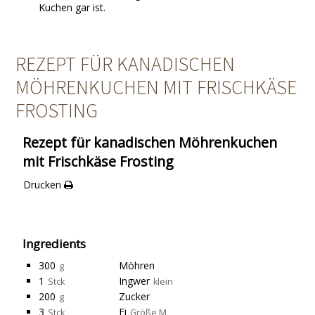
Kuchen gar ist.
REZEPT FÜR KANADISCHEN
MÖHRENKUCHEN MIT FRISCHKÄSE
FROSTING
Rezept für kanadischen Möhrenkuchen
mit Frischkäse Frosting
Drucken
Ingredients
300
Möhren
g
1
Ingwer
Stck
klein
200
Zucker
g
3
Ei
Stck
Größe M