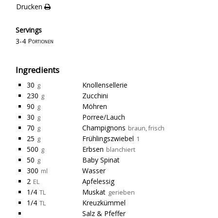
Drucken
Servings
3-4
Portionen
Ingredients
30
Knollensellerie
g
230
Zucchini
g
90
Möhren
g
30
Porree/Lauch
g
70
Champignons
g
braun, frisch
25
Frühlingszwiebel
g
1
500
Erbsen
g
blanchiert
50
Baby Spinat
g
300
Wasser
ml
2
Apfelessig
EL
1/4
Muskat
TL
gerieben
1/4
Kreuzkümmel
TL
Salz & Pfeffer