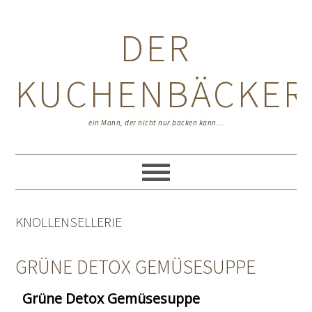
Zur
Zum
Zur
Hauptnavigation
Inhalt
Seitenspalte
DER
springen
springen
springen
KUCHENBÄCKER
ein Mann, der nicht nur backen kann...
KNOLLENSELLERIE
GRÜNE DETOX GEMÜSESUPPE
Grüne Detox Gemüsesuppe