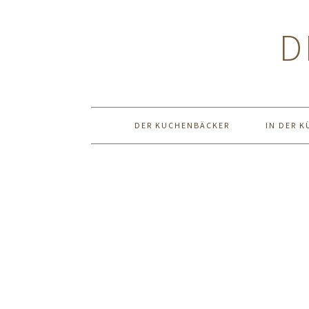
Zur
Zum
Zur
Hauptnavigation
Inhalt
Seitenspalte
D
springen
springen
springen
DER KUCHENBÄCKER
IN DER K