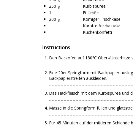
250
Kürbispüree
g
1
Ei
Größe L
200
Körniger Frischkäse
g
Karotte
für die Deko
Kuchenkonfetti
Instructions
Den Backofen auf 180°C Ober-/Unterhitze v
Eine 20er Springform mit Backpapier ausleg
Backpapierstreifen auskleiden.
Das Hackfleisch mit dem Kürbispüree und d
Masse in die Springform füllen und glattstre
Für 45 Minuten auf der mittleren Schiende 