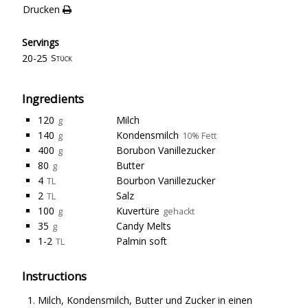
Drucken
Servings
20-25
Stück
Ingredients
120
Milch
g
140
Kondensmilch
g
10% Fett
400
Borubon Vanillezucker
g
80
Butter
g
4
Bourbon Vanillezucker
TL
2
Salz
TL
100
Kuvertüre
g
gehackt
35
Candy Melts
g
1-2
Palmin soft
TL
Instructions
Milch, Kondensmilch, Butter und Zucker in einen