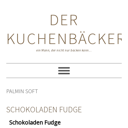
Zur
Zum
Zur
Hauptnavigation
Inhalt
Seitenspalte
DER
springen
springen
springen
KUCHENBÄCKER
ein Mann, der nicht nur backen kann...
PALMIN SOFT
SCHOKOLADEN FUDGE
Schokoladen Fudge