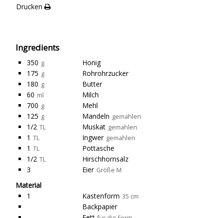
Drucken
Ingredients
350
Honig
g
175
Rohrohrzucker
g
180
Butter
g
60
Milch
ml
700
Mehl
g
125
Mandeln
g
gemahlen
1/2
Muskat
TL
gemahlen
1
Ingwer
TL
gemahlen
1
Pottasche
TL
1/2
Hirschhornsalz
TL
3
Eier
Größe M
Material
1
Kastenform
35 cm
Backpapier
Fett
für die Form