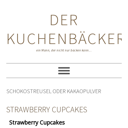
Zur
Zum
Zur
Hauptnavigation
Inhalt
Seitenspalte
DER
springen
springen
springen
KUCHENBÄCKER
ein Mann, der nicht nur backen kann...
SCHOKOSTREUSEL ODER KAKAOPULVER
STRAWBERRY CUPCAKES
Strawberry Cupcakes