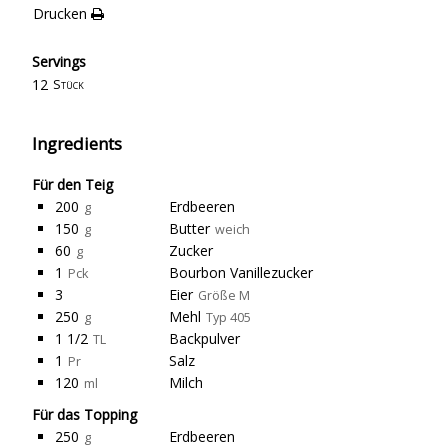
Drucken
Servings
12
Stück
Ingredients
Für den Teig
200
Erdbeeren
g
150
Butter
g
weich
60
Zucker
g
1
Bourbon Vanillezucker
Pck
3
Eier
Größe M
250
Mehl
g
Typ 405
1 1/2
Backpulver
TL
1
Salz
Pr
120
Milch
ml
Für das Topping
250
Erdbeeren
g