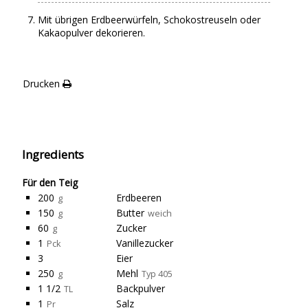
Mit übrigen Erdbeerwürfeln, Schokostreuseln oder
Kakaopulver dekorieren.
Drucken
Ingredients
Für den Teig
200
Erdbeeren
g
150
Butter
g
weich
60
Zucker
g
1
Vanillezucker
Pck
3
Eier
250
Mehl
g
Typ 405
1 1/2
Backpulver
TL
1
Salz
Pr