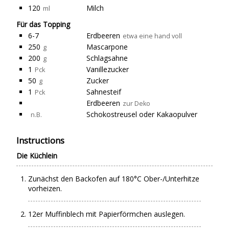
120
Milch
ml
Für das Topping
6-7
Erdbeeren
etwa eine hand voll
250
Mascarpone
g
200
Schlagsahne
g
1
Vanillezucker
Pck
50
Zucker
g
1
Sahnesteif
Pck
Erdbeeren
zur Deko
Schokostreusel oder Kakaopulver
n.B.
Instructions
Die Küchlein
Zunächst den Backofen auf 180°C Ober-/Unterhitze
vorheizen.
12er Muffinblech mit Papierförmchen auslegen.