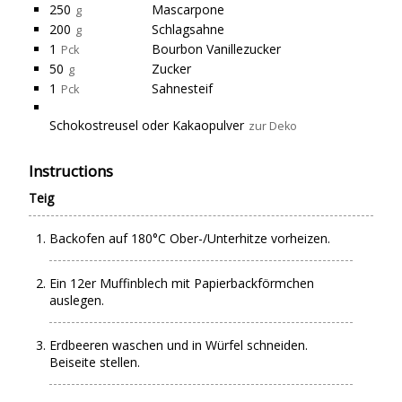
250
Mascarpone
g
200
Schlagsahne
g
1
Bourbon Vanillezucker
Pck
50
Zucker
g
1
Sahnesteif
Pck
Schokostreusel oder Kakaopulver
zur Deko
Instructions
Teig
Backofen auf 180°C Ober-/Unterhitze vorheizen.
Ein 12er Muffinblech mit Papierbackförmchen
auslegen.
Erdbeeren waschen und in Würfel schneiden.
Beiseite stellen.