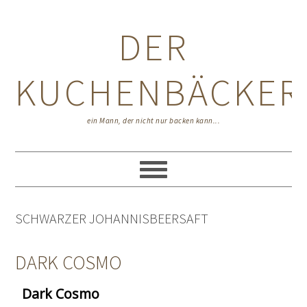
Zur
Zum
Zur
Hauptnavigation
Inhalt
Seitenspalte
DER
springen
springen
springen
KUCHENBÄCKER
ein Mann, der nicht nur backen kann...
SCHWARZER JOHANNISBEERSAFT
DARK COSMO
Dark Cosmo