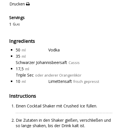
Drucken
Servings
1
Glas
Ingredients
50
Vodka
ml
35
ml
Schwarzer Johannisbeersaft
Cassis
17,5
ml
Triple Sec
oder anderer Orangenlikör
10
Limettensaft
ml
frisch gepresst
Instructions
Einen Cocktail Shaker mit Crushed Ice füllen.
Die Zutaten in den Shaker gießen, verschließen und
so lange shaken, bis der Drink kalt ist.