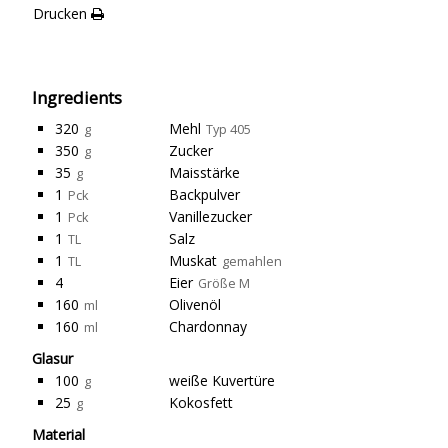
Drucken
Ingredients
320
Mehl
g
Typ 405
350
Zucker
g
35
Maisstärke
g
1
Backpulver
Pck
1
Vanillezucker
Pck
1
Salz
TL
1
Muskat
TL
gemahlen
4
Eier
Größe M
160
Olivenöl
ml
160
Chardonnay
ml
Glasur
100
weiße Kuvertüre
g
25
Kokosfett
g
Material