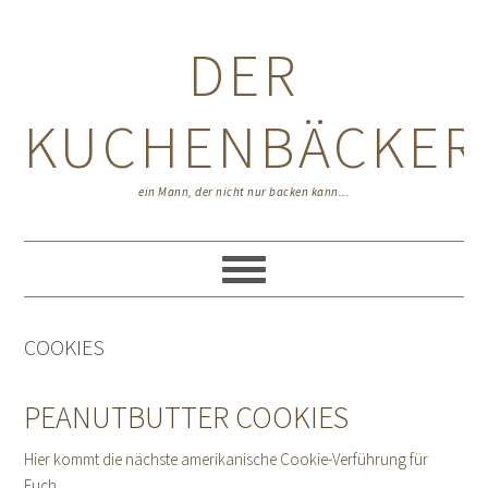
Zur
Zum
Zur
Hauptnavigation
Inhalt
Seitenspalte
DER
springen
springen
springen
KUCHENBÄCKER
ein Mann, der nicht nur backen kann...
COOKIES
PEANUTBUTTER COOKIES
Hier kommt die nächste amerikanische Cookie-Verführung für
Euch.