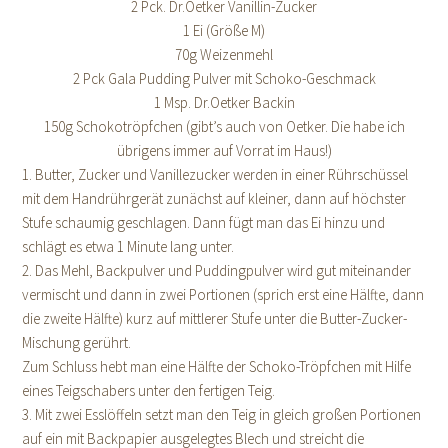
2 Pck. Dr.Oetker Vanillin-Zucker
1 Ei (Größe M)
70g Weizenmehl
2 Pck Gala Pudding Pulver mit Schoko-Geschmack
1 Msp. Dr.Oetker Backin
150g Schokotröpfchen (gibt’s auch von Oetker. Die habe ich
übrigens immer auf Vorrat im Haus!)
1. Butter, Zucker und Vanillezucker werden in einer Rührschüssel
mit dem Handrührgerät zunächst auf kleiner, dann auf höchster
Stufe schaumig geschlagen. Dann fügt man das Ei hinzu und
schlägt es etwa 1 Minute lang unter.
2. Das Mehl, Backpulver und Puddingpulver wird gut miteinander
vermischt und dann in zwei Portionen (sprich erst eine Hälfte, dann
die zweite Hälfte) kurz auf mittlerer Stufe unter die Butter-Zucker-
Mischung gerührt.
Zum Schluss hebt man eine Hälfte der Schoko-Tröpfchen mit Hilfe
eines Teigschabers unter den fertigen Teig.
3. Mit zwei Esslöffeln setzt man den Teig in gleich großen Portionen
auf ein mit Backpapier ausgelegtes Blech und streicht die