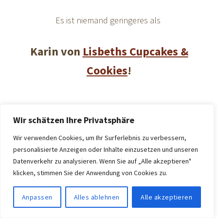
Es ist niemand geringeres als
Karin von
Lisbeths Cupcakes &
Cookies
!
Wir schätzen Ihre Privatsphäre
Ich hab mir ein Loch in den Bauch gefreut, als ich
Wir verwenden Cookies, um Ihr Surferlebnis zu verbessern,
Ihren Beitrag für den Kuchenbäcker-Blog gelesen
personalisierte Anzeigen oder Inhalte einzusetzen und unseren
habe.
Datenverkehr zu analysieren. Wenn Sie auf „Alle akzeptieren"
klicken, stimmen Sie der Anwendung von Cookies zu.
Anpassen
Alles ablehnen
Alle akzeptieren
Aber lest selbst: