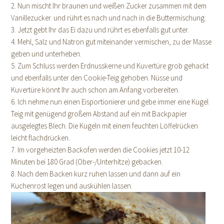
2. Nun mischt Ihr braunen und weißen Zucker zusammen mit dem
Vanillezucker. und rührt es nach und nach in die Buttermischung.
3. Jetzt gebt Ihr das Ei dazu und rührt es ebenfalls gut unter.
4. Mehl, Salz und Natron gut miteinander vermischen, zu der Masse
geben und unterheben.
5. Zum Schluss werden Erdnusskerne und Kuvertüre grob gehackt
und ebenfalls unter den Cookie-Teig gehoben. Nüsse und
Kuvertüre könnt Ihr auch schon am Anfang vorbereiten.
6. Ich nehme nun einen Eisportionierer und gebe immer eine Kugel
Teig mit genügend großem Abstand auf ein mit Backpapier
ausgelegtes Blech. Die Kugeln mit einem feuchten Löffelrücken
leicht flachdrücken.
7. Im vorgeheizten Backofen werden die Cookies jetzt 10-12
Minuten bei 180 Grad (Ober-/Unterhitze) gebacken.
8. Nach dem Backen kurz ruhen lassen und dann auf ein
Kuchenrost legen und auskühlen lassen.