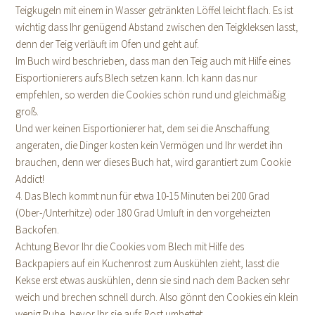
Teigkugeln mit einem in Wasser getränkten Löffel leicht flach. Es ist
wichtig dass Ihr genügend Abstand zwischen den Teigkleksen lasst,
denn der Teig verläuft im Ofen und geht auf.
Im Buch wird beschrieben, dass man den Teig auch mit Hilfe eines
Eisportionierers aufs Blech setzen kann. Ich kann das nur
empfehlen, so werden die Cookies schön rund und gleichmäßig
groß.
Und wer keinen Eisportionierer hat, dem sei die Anschaffung
angeraten, die Dinger kosten kein Vermögen und Ihr werdet ihn
brauchen, denn wer dieses Buch hat, wird garantiert zum Cookie
Addict!
4. Das Blech kommt nun für etwa 10-15 Minuten bei 200 Grad
(Ober-/Unterhitze) oder 180 Grad Umluft in den vorgeheizten
Backofen.
Achtung Bevor Ihr die Cookies vom Blech mit Hilfe des
Backpapiers auf ein Kuchenrost zum Auskühlen zieht, lasst die
Kekse erst etwas auskühlen, denn sie sind nach dem Backen sehr
weich und brechen schnell durch. Also gönnt den Cookies ein klein
wenig Ruhe, bevor Ihr sie aufs Rost umbettet.