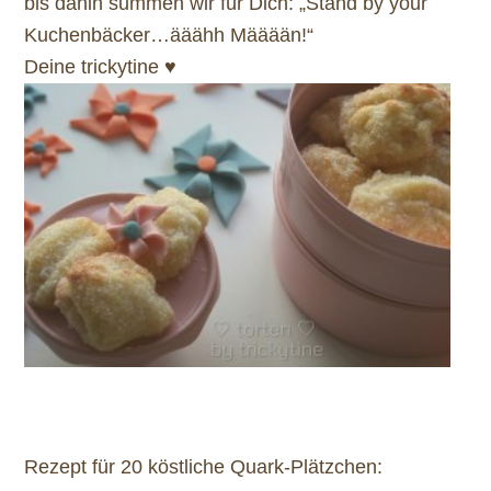
bis dahin summen wir für Dich: „Stand by your
Kuchenbäcker…ääähh Määään!“
Deine trickytine ♥
Rezept für 20 köstliche Quark-Plätzchen: