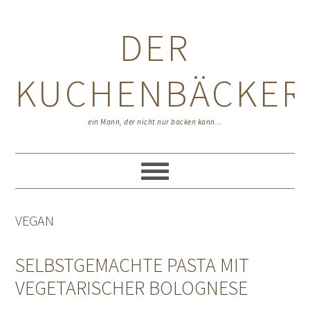
Zur
Zum
Zur
Hauptnavigation
Inhalt
Seitenspalte
DER
springen
springen
springen
KUCHENBÄCKER
ein Mann, der nicht nur backen kann...
VEGAN
SELBSTGEMACHTE PASTA MIT
VEGETARISCHER BOLOGNESE