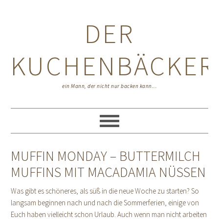
Zur
Zum
Zur
Hauptnavigation
Inhalt
Seitenspalte
DER
springen
springen
springen
KUCHENBÄCKER
ein Mann, der nicht nur backen kann...
MUFFIN MONDAY – BUTTERMILCH
MUFFINS MIT MACADAMIA NÜSSEN
Was gibt es schöneres, als süß in die neue Woche zu starten? So
langsam beginnen nach und nach die Sommerferien, einige von
Euch haben vielleicht schon Urlaub. Auch wenn man nicht arbeiten