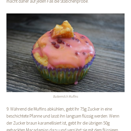
macht daher auf jeden Fall die Stäbchenprobe.
Buttermilch Muffins
9. Während die Muffins abkühlen, gebt Ihr 75g Zucker in eine
beschichtete Pfanne und lasst ihn langsam flüssig werden. Wenn
der Zucker braun karamellisiert ist, gebt Ihr die übrigen 50g
gehackten Macadamias dazu und verrührt sie mit dem flüssigen