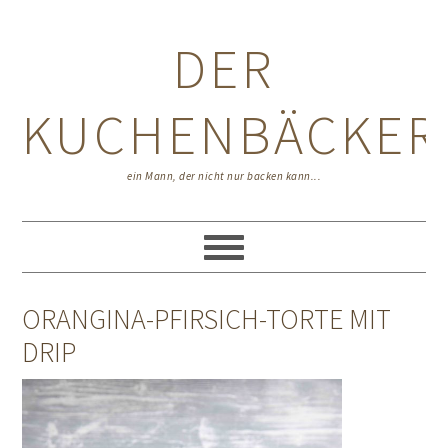
Zur
Zum
Zur
Hauptnavigation
Inhalt
Seitenspalte
DER
springen
springen
springen
KUCHENBÄCKER
ein Mann, der nicht nur backen kann...
ORANGINA-PFIRSICH-TORTE MIT
DRIP