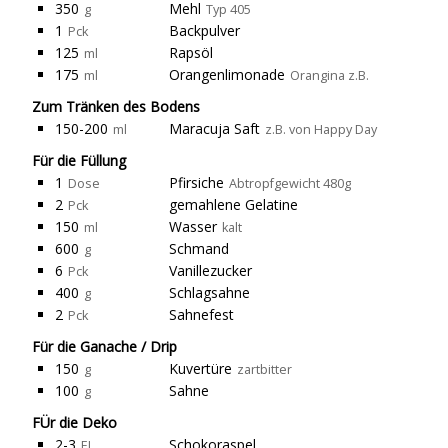
350
Mehl
g
Typ 405
1
Backpulver
Pck
125
Rapsöl
ml
175
Orangenlimonade
ml
Orangina z.B.
Zum Tränken des Bodens
150-200
Maracuja Saft
ml
z.B. von Happy Day
Für die Füllung
1
Pfirsiche
Dose
Abtropfgewicht 480g
2
gemahlene Gelatine
Pck
150
Wasser
ml
kalt
600
Schmand
g
6
Vanillezucker
Pck
400
Schlagsahne
g
2
Sahnefest
Pck
Für die Ganache / Drip
150
Kuvertüre
g
zartbitter
100
Sahne
g
FÜr die Deko
2-3
Schokoraspel
EL