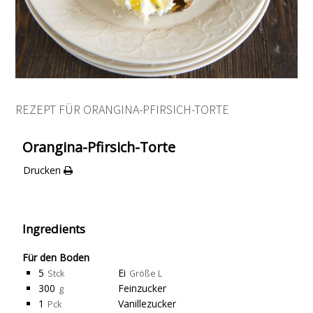
REZEPT FÜR ORANGINA-PFIRSICH-TORTE
Orangina-Pfirsich-Torte
Drucken
Ingredients
Für den Boden
5
Ei
Stck
Größe L
300
Feinzucker
g
1
Vanillezucker
Pck