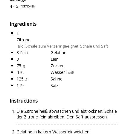
4 - 5
Portionen
Ingredients
1
Zitrone
Bio, Schale zum Verzehr geeignet, Schale und Saft
3
Gelatine
Blatt
3
Eier
75
Zucker
g
4
Wasser
EL
heiß
125
Sahne
g
1
Salz
Pr
Instructions
Die Zitrone heiß abwaschen und abtrocknen. Schale
der Zitrone fein abreiben. Den Saft auspressen.
Gelatine in kaltem Wasser einweichen.